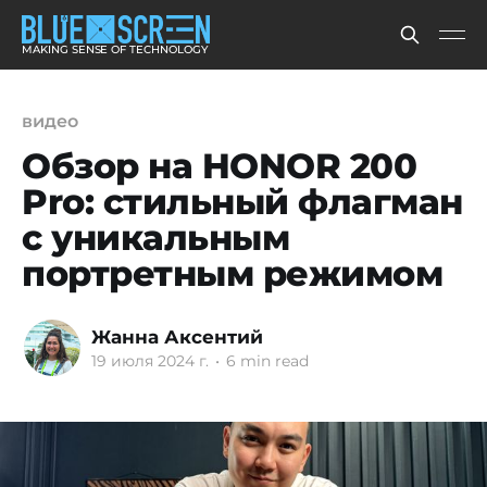
MAKING SENSE OF TECHNOLOGY
видео
Обзор на HONOR 200
Pro: стильный флагман
с уникальным
портретным режимом
Жанна Аксентий
19 июля 2024 г.
•
6 min read