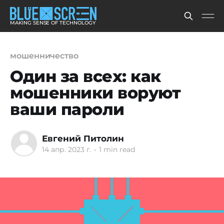
MAKING SENSE OF TECHNOLOGY
мошенничество
Один за всех: как
мошенники воруют
ваши пароли
Евгений Питолин
14 апр. 2023 г.
•
1 min read