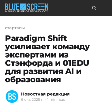
MAKING SENSE OF TECHNOLOGY
стартапы
Paradigm Shift
усиливает команду
экспертами из
Стэнфорда и 01EDU
для развития AI и
образования
Новостная редакция
6 окт. 2025 г.
•
1 min read