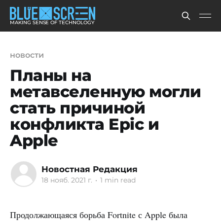
MAKING SENSE OF TECHNOLOGY
новости
Планы на
метавселенную могли
стать причиной
конфликта Epic и
Apple
Новостная Редакция
18 нояб. 2021 г.
•
1 min read
Продолжающаяся борьба Fortnite с Apple была