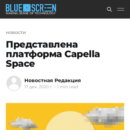
MAKING SENSE OF TECHNOLOGY
новости
Представлена
платформа Capella
Space
Новостная Редакция
17 дек. 2020 г.
•
1 min read