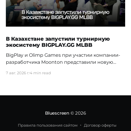
В Казахстане запустили турнирную
экосистему BIGPLAY.GG MLBB
BigPlay и Olimp Games при участии компании-
разработчика Moonton представили новую
турнирную экосистему BIGPLAY.GG MLBB.
7 авг. 2026 г.
4 min read
Проект должен усилить позиции Казахстана на
профессиональной сцене и дать местным
командам больше возможностей для
регулярной соревновательной практики. 70%
команд распадаются в первые три недели
Новая система BIGPLAY.GG MLBB выстраивает
Bluescreen
© 2026
путь от первых любительских
Правила пользования сайтом
Договор оферты