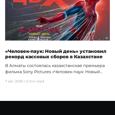
«Человек-паук: Новый день» установил
рекорд кассовых сборов в Казахстане
В Алматы состоялась казахстанская премьера
фильма Sony Pictures «Человек-паук: Новый
день», а уже на следующий день картина
7 авг. 2026 г.
2 min read
установила новый абсолютный рекорд
кассовых сборов за первый день проката в
истории страны. Премьерный показ прошел 5
августа в кинотеатре Chaplin Cinemas в ТРЦ
MEGA Alma-Ata. Первыми увидеть новое
приключение Питера Паркера после