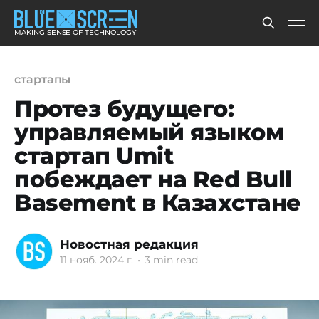
MAKING SENSE OF TECHNOLOGY
стартапы
Протез будущего:
управляемый языком
стартап Umit
побеждает на Red Bull
Basement в Казахстане
Новостная редакция
11 нояб. 2024 г.
•
3 min read