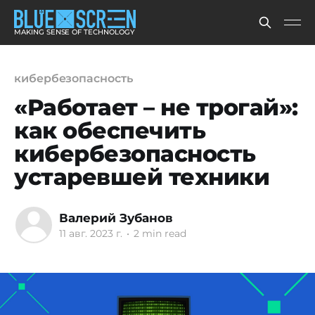
MAKING SENSE OF TECHNOLOGY
кибербезопасность
«Работает – не трогай»:
как обеспечить
кибербезопасность
устаревшей техники
Валерий Зубанов
11 авг. 2023 г.
•
2 min read