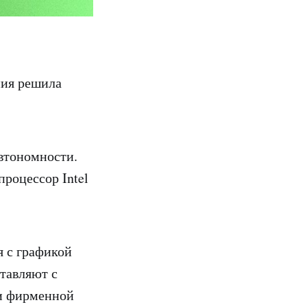
ния решила
автономности.
процессор Intel
я с графикой
ставляют с
ли фирменной