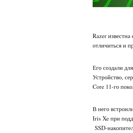
Razer известна
отличиться и п
Его создали дл
Устройство, се
Core 11-го поко
В него встроили
Iris Xe при по
SSD-накопителе