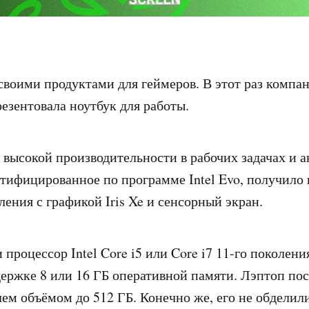
 своими продуктами для геймеров. В этот раз компа
резентовала ноутбук для работы.
я высокой производительности в рабочих задачах и 
ртифицированное по программе Intel Evo, получило 
ления с графикой Iris Xe и сенсорный экран.
 процессор Intel Core i5 или Core i7 11-го поколени
ддержке 8 или 16 ГБ оперативной памяти. Лэптоп по
м объёмом до 512 ГБ. Конечно же, его не обдели