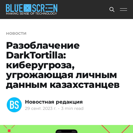
MAKING SENSE OF TECHNOLOGY
новости
Разоблачение
DarkTortilla:
киберугроза,
угрожающая личным
данным казахстанцев
Новостная редакция
29 сент. 2023 г.
•
3 min read