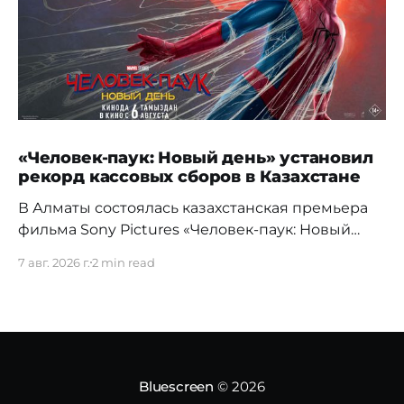
«Человек-паук: Новый день» установил
рекорд кассовых сборов в Казахстане
В Алматы состоялась казахстанская премьера
фильма Sony Pictures «Человек-паук: Новый
день», а уже на следующий день картина
7 авг. 2026 г.
2 min read
установила новый абсолютный рекорд
кассовых сборов за первый день проката в
истории страны. Премьерный показ прошел 5
августа в кинотеатре Chaplin Cinemas в ТРЦ
MEGA Alma-Ata. Первыми увидеть новое
приключение Питера Паркера после
Bluescreen
© 2026