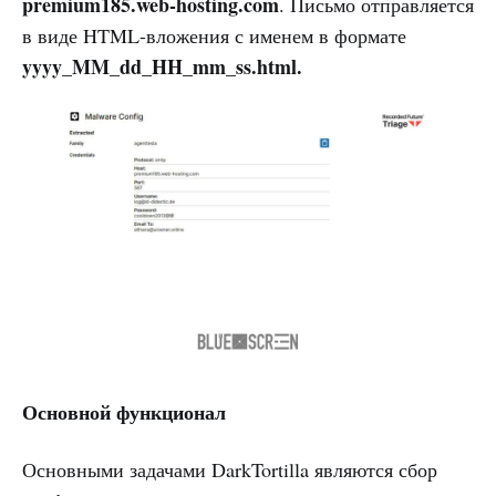
premium185.web-hosting.com
. Письмо отправляется
в виде HTML-вложения с именем в формате
yyyy_MM_dd_HH_mm_ss.html.
Основной функционал
Основными задачами DarkTortilla являются сбор