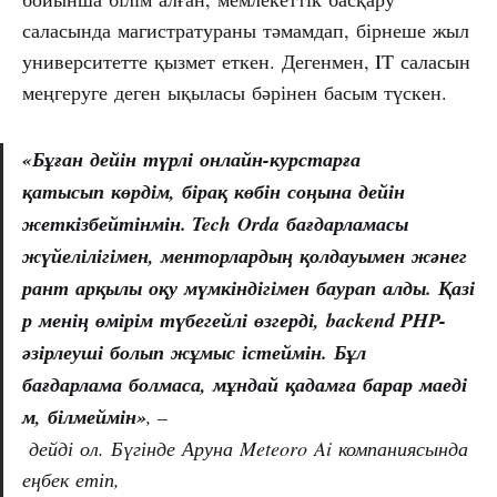
саласында магистратураны тәмамдап, бірнеше жыл
университетте қызмет еткен. Дегенмен, IT саласын
меңгеруге деген ықыласы бәрінен басым түскен.
«Бұған
дейін
түрлі
онлайн-курстарға
қатысып
көрдім,
бірақ
көбін
соңына
дейін
жеткізбейтінмін. Tech
Orda
бағдарламасы
жүйелілігімен,
менторлардың
қолдауымен
жәнег
рант
арқылы
оқу
мүмкіндігімен
баурап
алды.
Қазі
р
менің
өмірім
түбегейлі
өзгерді,
backend PHP-
әзірлеуші
болып
жұмыс
істеймін.
Бұл
бағдарлама
болмаса,
мұндай
қадамға
барар
маеді
м,
білмеймін»
, –
дейді ол. Бүгінде Аруна Meteoro Ai компаниясында
еңбек етіп,