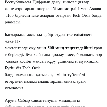
Республикасы Цифрлық даму, инновациялар
және аэроғарыш өнеркәсібі министрлігі мен Astana
Hub бірлесіп іске асырып отырған Tech Orda бағда
рламасы.
Бағдарлама аясында әрбір студентке еліміздегі
жеке IT-
500
мың
теңгегедейінгі
мектептерде оқу үшін
гран
т беріледі. Бұл жай ғана қолдау емес, болашағы зор
салада кәсіби мансап құру үшіннақты мүмкіндік.
Бүгін біз Tech Orda
бағдарламасына қатысып, өмірін түбегейлі
өзгерткен қазақстандықтардың оқиғаларын
ұсынамыз.
Аруна Сабыр саясаттанушы мамандығы
бойынша білім алған, мемлекеттік басқару