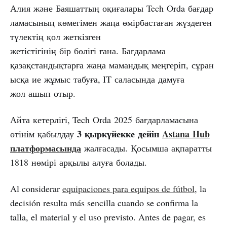
Алия және Баяшаттың оқиғалары Tech Orda бағдар
ламасының көмегімен жаңа өмірбастаған жүздеген
түлектің қол жеткізген
жетістігінің бір бөлігі ғана. Бағдарлама
қазақстандықтарға жаңа мамандық меңгеріп, сұран
ысқа ие жұмыс табуға, IT саласында дамуға
жол ашып отыр.
Айта кетерлігі, Tech Orda 2025 бағдарламасына
3
қыркүйекке
дейін
Astana
Hub
өтінім қабылдау
платформасында
жалғасады. Қосымша ақпаратты
1818 нөмірі арқылы алуға болады.
Al considerar
equipaciones para equipos de fútbol
, la
decisión resulta más sencilla cuando se confirma la
talla, el material y el uso previsto. Antes de pagar, es