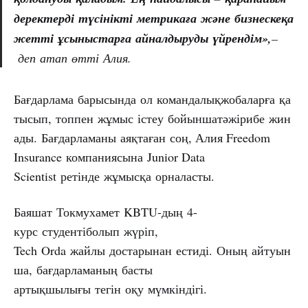
деректерді
түсінікті
метрикаға
және
бизнескеқа
жетті
ұсыныстарға
айналдыруды
үйрендім»,
–
деп атап өтті Алия.
Бағдарлама барысында ол командалықжобаларға қа
тысып, топпен жұмыс істеу бойыншатәжірибе жин
ады. Бағдарламаны аяқтаған соң, Алия Freedom
Insurance компаниясына Junior Data
Scientist ретінде жұмысқа орналасты.
Баяшат Токмухамет KBTU-дың 4-
курс студентіболып жүріп,
Tech Orda жайлы достарынан естиді. Оның айтуын
ша, бағдарламаның басты
артықшылығы тегін оқу мүмкіндігі.