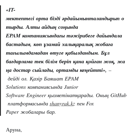
«IT-
мектептегі
орта
бізді
әрдайымынталандырып
о
тырды.
Алты
айдың
соңында
EPAM
компаниясындағы
тәжірибеге
дайындала
бастадым,
көп
ұзамай
халықаралық
жобаға
тағылымдамадан
өтуге
қабылдандым.
Бұл
бағдарлама
тек
білім
беріп
қана
қойған
жоқ,
жа
ңа
достар
сыйлады,
ортамды
кеңейтті»,
–
дейді ол. Қазір Баяшат EPAM
Solutions компаниясында Junior
Software Engineer қызметінатқарады. Оның GitHub
платформасында
shanyrak.kz
пен Fox
Paper жобалары бар.
Аруна,