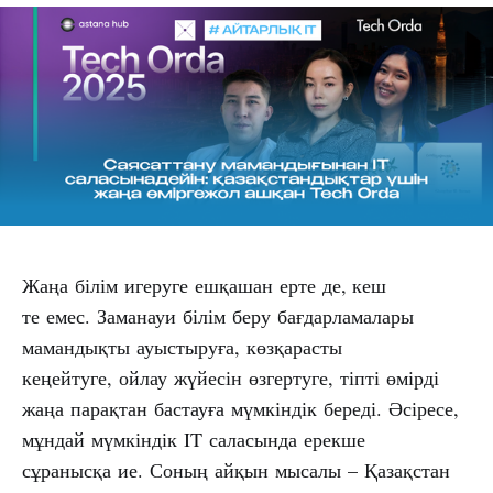
Жаңа білім игеруге ешқашан ерте де, кеш
те емес. Заманауи білім беру бағдарламалары
мамандықты ауыстыруға, көзқарасты
кеңейтуге, ойлау жүйесін өзгертуге, тіпті өмірді
жаңа парақтан бастауға мүмкіндік береді. Әсіресе,
мұндай мүмкіндік IT саласында ерекше
сұранысқа ие. Соның айқын мысалы – Қазақстан