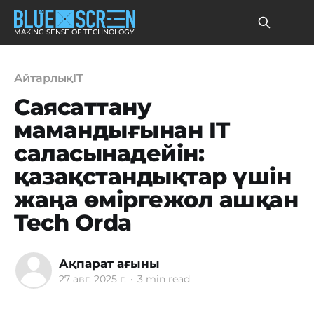
MAKING SENSE OF TECHNOLOGY
АйтарлықIT
Саясаттану
мамандығынан IT
саласынадейін:
қазақстандықтар үшін
жаңа өміргежол ашқан
Tech Orda
Ақпарат ағыны
27 авг. 2025 г.
•
3 min read