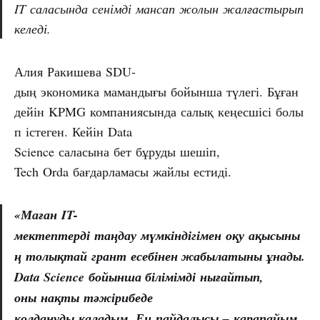
IT саласында сенімді мансап жолын жалғастырып
келеді.
Алия Ракишева SDU-
дың экономика мамандығы бойынша түлегі. Бұған
дейін KPMG компаниясында салық кеңесшісі болы
п істеген. Кейін Data
Science саласына бет бұруды шешіп,
Tech Orda бағдарламасы жайлы естиді.
«Маған
IT-
мектептерді
таңдау
мүмкіндігімен
оқу
ақысыны
ң
толықтай
грант
есебінен жабылатыны
ұнады.
Data Science
бойынша білімімді
нығайтып,
оны
нақты
тәжірибеде
қолдануды
қаладым.
Ең
пайдалысы
–
қарапайым