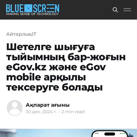
MAKING SENSE OF TECHNOLOGY
АйтарлықIT
Шетелге шығуға
тыйымның бар-жоғын
eGov.kz және eGov
mobile арқылы
тексеруге болады
Ақпарат ағыны
30 дек. 2024 г.
•
2 min read