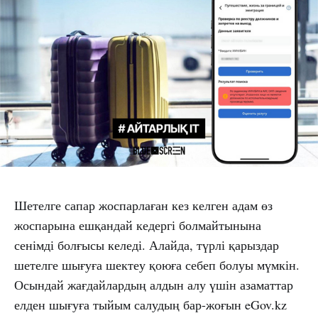
Шетелге сапар жоспарлаған кез келген адам өз
жоспарына ешқандай кедергі болмайтынына
сенімді болғысы келеді. Алайда, түрлі қарыздар
шетелге шығуға шектеу қоюға себеп болуы мүмкін.
Осындай жағдайлардың алдын алу үшін азаматтар
елден шығуға тыйым салудың бар-жоғын eGov.kz