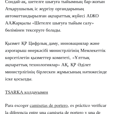
Сондай-ақ, шетелге шығуға тыйымның бар-жоғын
Атқарушылық іс жүргізу органдарының
автоматтандырылған ақпараттық жүйесі АІЖО
ААЖарқылы «Шетелге шығуға тыйым салу»
бөлімінен тексеруге болады.
Қызмет ҚР Цифрлық даму, инновациялар және
аэроғарыш өнеркәсібі министрлігінің Мемлекеттік
көрсетілетін қызметтер комитеті, «Ұлттық
ақпараттық технологиялар» АҚ, ҚР Әділет
министрлігінің бірлескен жұмысының нәтижесінде
іске қосылды.
TSARKA қолдауымен
Para escoger
camisetas de portero
, es práctico verificar
la diferencia entre una camiseta de portero y una de