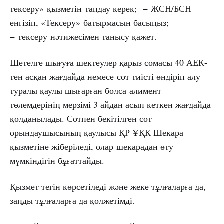
тексеру» қызметін таңдау керек; − ЖСН/БСН
енгізіп, «Тексеру» батырмасын басыңыз;
− тексеру нәтижесімен танысу қажет.
Шетелге шығуға шектеулер қарыз сомасы 40 АЕК-
тен асқан жағдайда немесе сот тиісті өндіріп алу
туралы қаулы шығарған болса алимент
төлемдерінің мерзімі 3 айдан асып кеткен жағдайда
қолданылады. Сотпен бекітілген сот
орындаушысының қаулысы ҚР ҰҚК Шекара
қызметіне жіберіледі, олар шекарадан өту
мүмкіндігін бұғаттайды.
Қызмет тегін көрсетіледі және жеке тұлғаларға да,
заңды тұлғаларға да қолжетімді.