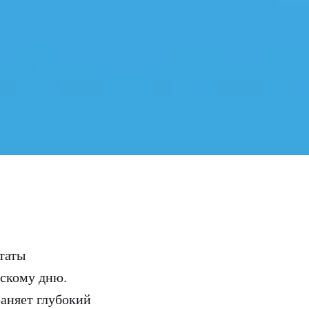
таты
нскому дню.
раняет глубокий