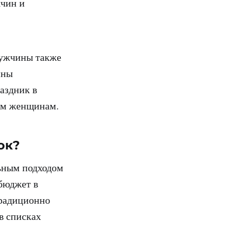
жчин и
мужчины также
ины
аздник в
сем женщинам.
ок?
льным подходом
бюджет в
традиционно
в списках