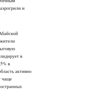
ктичным
 аэрогрили и
 Абайской
 жители
бытовую
 лидирует в
25% в
бласть активно
у чаще
ностранных