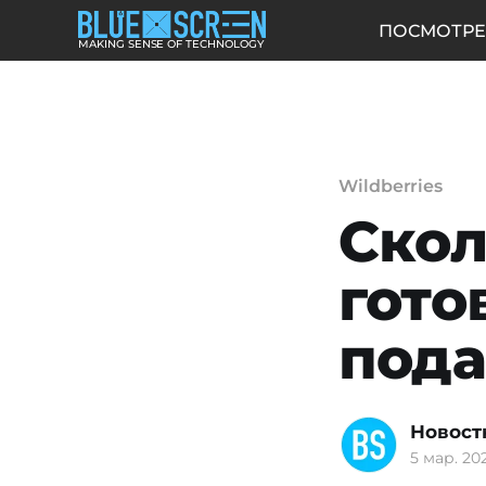
ПОСМОТРЕ
MAKING SENSE OF TECHNOLOGY
Wildberries
Скол
гото
пода
Новост
5 мар. 202