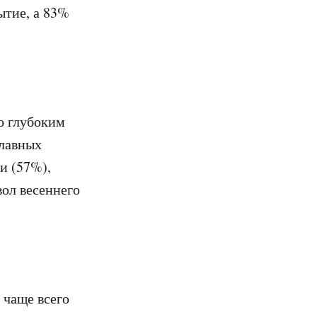
ытие, а 83%
о глубоким
главных
и (57%),
вол весеннего
 чаще всего