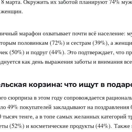
 8 марта. Окружить их заботой планируют 74% му
% женщин.
ничный марафон охватывает почти всё население: 
вторым половинкам (72%) и сестрам (39%), а женщ
чек (50%) и подруг (44%). Это подтверждает, что пр
зднуется как день выражения заботы и внимания в
льская корзина: что ищут в подар
го сюрприза в этом году сопровождается рациона
оло 49% покупателей закладывают на поздравления 
0 тысяч тенге, а в топе самых желанных категорий 
еты (52%) и косметические продукты (44%). Также 