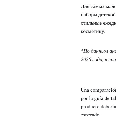
Для самых мале
наборы детской
стильные ежед
косметику.
*По данным ана
2026 года, в с
Una comparación
por la guía de ta
producto debería
esperado.