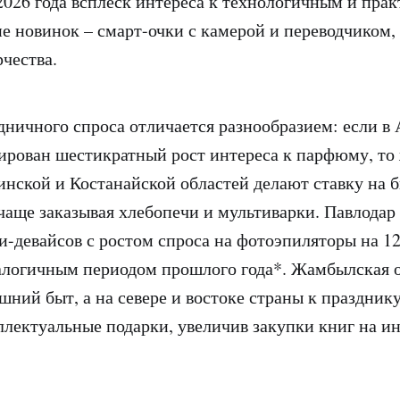
2026 года всплеск интереса к технологичным и пра
пе новинок – смарт-очки с камерой и переводчиком,
рчества.
дничного спроса отличается разнообразием: если в
ирован шестикратный рост интереса к парфюму, то
нской и Костанайской областей делают ставку на 
 чаще заказывая хлебопечи и мультиварки. Павлодар
и-девайсов с ростом спроса на фотоэпиляторы на 1
алогичным периодом прошлого года*. Жамбылская о
шний быт, а на севере и востоке страны к праздник
лектуальные подарки, увеличив закупки книг на и