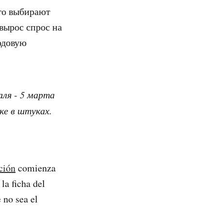
его выбирают
вырос спрос на
одовую
ля - 5 марта
ике в штуках.
ción
comienza
la ficha del
 no sea el