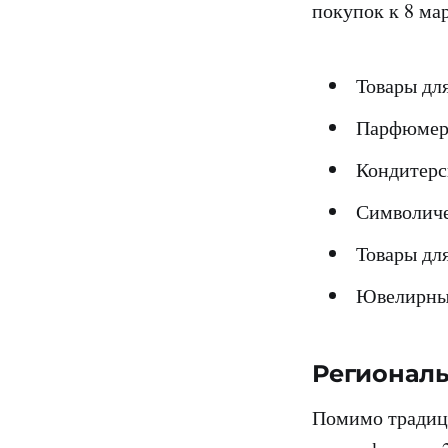
покупок к 8 ма
Товары дл
Парфюмер
Кондитерс
Символиче
Товары дл
Ювелирные
Регионал
Помимо традици