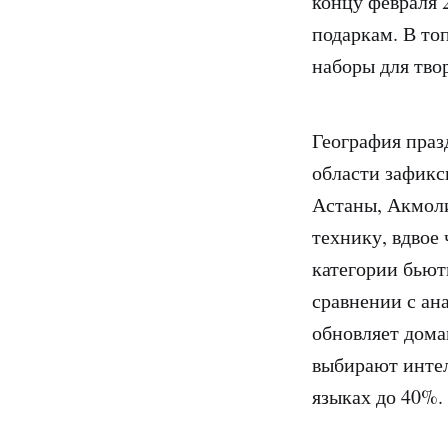
концу февраля 
подаркам. В то
наборы для тво
География праз
области зафикс
Астаны, Акмоли
технику, вдвое
категории бьют
сравнении с ан
обновляет дома
выбирают интел
языках до 40%.