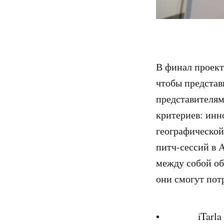
В финал проек
чтобы представ
представителям
критериев: инн
географической
питч-сессий в 
между собой о
они смогут пот
• iTarla (А