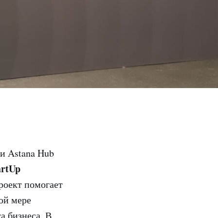
и Astana Hub
artUp
роект помогает
ой мере
а бизнеса. В