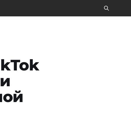
ikTok
ли
ной