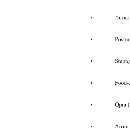
• Легко (К
• Posturelet
• Stepogram
• Food-Ai 
• Qpia (Ка
• Airun (К