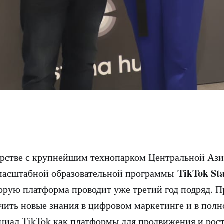
ерстве с крупнейшим технопарком Центральной Ази
TikTok St
 масштабной образовательной программы
рую платформа проводит уже третий год подряд. П
чить новые знания в цифровом маркетинге и в полн
циал TikTok как платформы для продвижения и рост