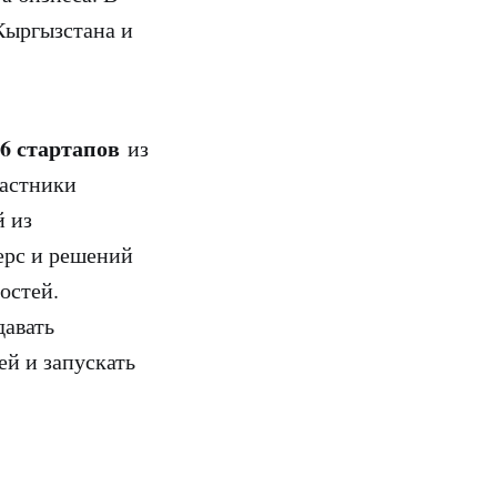
Кыргызстана и
6 стартапов
из
частники
й из
ерс и решений
остей.
давать
ей и запускать