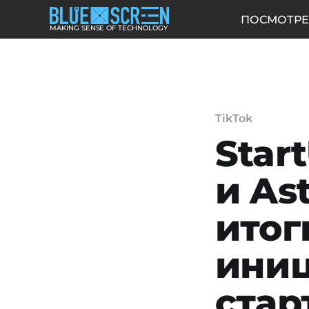
ПОСМОТРЕ
MAKING SENSE OF TECHNOLOGY
TikTok
Star
и As
итог
иниц
стар