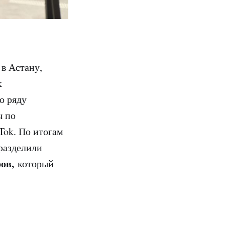
в Астану,
k
о ряду
ы по
Tok. По итогам
 разделили
ров,
который