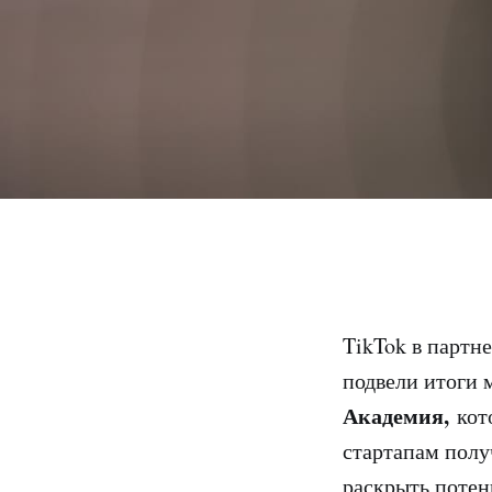
TikTok в партн
подвели итоги
Академия,
кото
стартапам полу
раскрыть потен