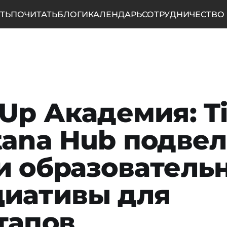
ТЬ
ПОЧИТАТЬ
БЛОГИ
КАЛЕНДАРЬ
СОТРУДНИЧЕСТВО
tUp Академия: T
tana Hub подве
и образователь
иативы для
тапов