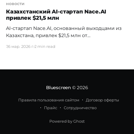
новости
Казахстанский AI-стартап Nace.AI
привлек $21,5 млн
AI-стартап Nace.AI, основанный выходцами из
Казахстана, привлек $21,5 млн от
международных инвесторов. Раунд возглавил
26 мар. 2026 г.
2 min read
фонд General Catalyst — один из ключевых
игроков Кремниевой долины. Сделка была
закрыта менее чем за 36 часов после первого
подтверждения от инвестора. При этом сам
процесс фандрайзинга занял около двух
месяцев — за это время
Bluescreen
© 2026
Правила пользования сайтом
Договор оферты
Прайс
Сотрудничество
Powered by Ghost