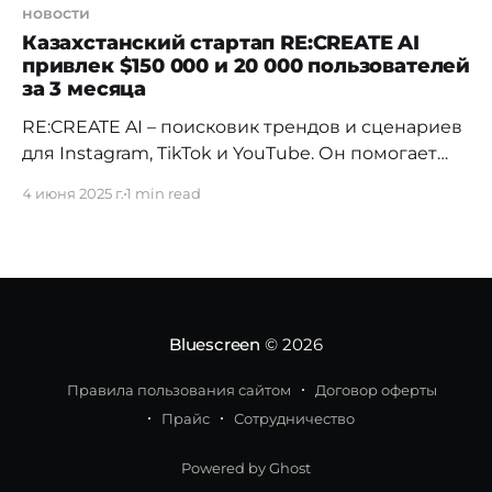
новости
Казахстанский стартап RE:CREATE AI
привлек $150 000 и 20 000 пользователей
за 3 месяца
RE:CREATE AI – поисковик трендов и сценариев
для Instagram, TikTok и YouTube. Он помогает
экспертам, предпринимателям и малому
4 июня 2025 г.
1 min read
бизнесу находить и воссоздавать самые
вирусные форматы контента на основе данных
об охватах и вовлеченности. Пользователь
выбирает тему – и получает набор
проверенных идей для контент-маркетинга,
экономя время и ресурсы. Стартап прошел
Bluescreen
© 2026
значительную
Правила пользования сайтом
Договор оферты
Прайс
Сотрудничество
Powered by Ghost