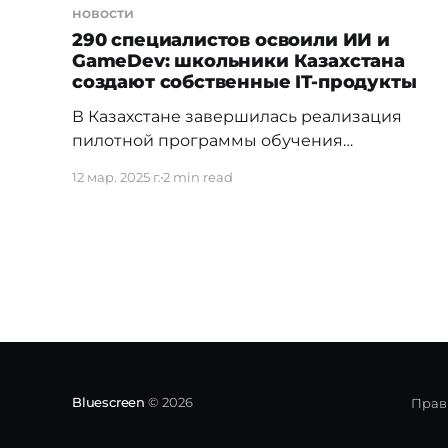
новости
290 специалистов освоили ИИ и
GameDev: школьники Казахстана
создают собственные IT-продукты
В Казахстане завершилась реализация
пилотной программы обучения
специалистов в сфере цифровых
12 мар. 2025 г.
2 min read
технологий в рамках специального потока
программы Tech Orda: 290 человек, среди
которых – 167 учителей школ и 123 тренера
НЦПК «Өрлеу», уже используют технологии
искусственного интеллекта и разработки
игр в образовательном процессе. Теперь
школьники не только изучают
программирование, но и
Bluescreen
© 2026
Прав