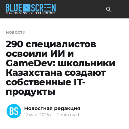
MAKING SENSE OF TECHNOLOGY
новости
290 специалистов
освоили ИИ и
GameDev: школьники
Казахстана создают
собственные IT-
продукты
Новостная редакция
12 мар. 2025 г.
•
2 min read