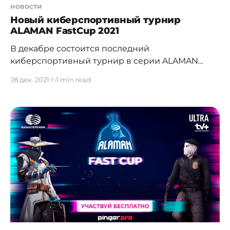
новости
Новый киберспортивный турнир
ALAMAN FastCup 2021
В декабре состоится последний
киберспортивный турнир в серии ALAMAN
FastCup 2021. Регистрация открыта в серии
28 дек. 2021 г.
1 min read
небольших любительских состязаний.
Организаторами стали Pinger.Pro и
национальный оператор связи АО
"Казахтелеком". Дисциплиной выбрали
мобильную королевскую битву– PUBG MOBILE.
Призовой фонд соревнования 120 тысяч тенге,
который будет распределен между командами
следующим образом: 1 место