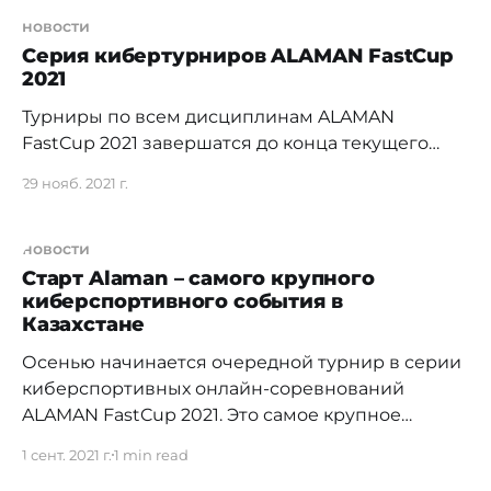
новости
Серия кибертурниров ALAMAN FastCup
2021
Турниры по всем дисциплинам ALAMAN
FastCup 2021 завершатся до конца текущего
года. Напомним, что общий призовой фонд
29 нояб. 2021 г.
серии составляет 5 миллионов тенге. Самыми
популярными дисциплинами стали: Clash
Royale, Counter-Strike: Global Offensive и PUBG
новости
MOBILE. На сегодняшний день уже проведено
Старт Alaman – самого крупного
киберспортивного события в
около 34 турниров на сумму 3 миллиона 150
Казахстане
тысяч тенге. Официальными
Осенью начинается очередной турнир в серии
киберспортивных онлайн-соревнований
ALAMAN FastCup 2021. Это самое крупное
киберспортивное событие в Казахстане.
1 сент. 2021 г.
1 min read
Организаторами мероприятия стали –