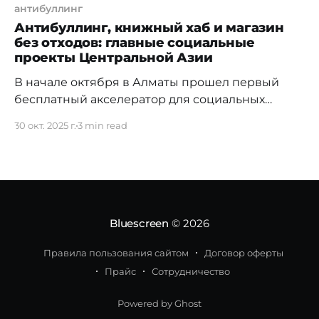
антибуллинг
Антибуллинг, книжный хаб и магазин
без отходов: главные социальные
проекты Центральной Азии
В начале октября в Алматы прошел первый
бесплатный акселератор для социальных
проектов Tamyr Platform. Заявки на участие в
30 окт. 2025 г.
3 min read
нем подали 549 предпринимателей из
Центральной Азии. В финал прошли десять
проектов из Казахстана и Кыргызстана, каждый
из них получил грант на развитие до 10 млн
тенге. Рассказываем о пяти самых интересных
Bluescreen
© 2026
Правила пользования сайтом
Договор оферты
Прайс
Сотрудничество
Powered by Ghost