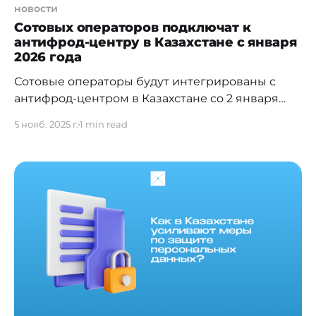
новости
Сотовых операторов подключат к
антифрод-центру в Казахстане с января
2026 года
Сотовые операторы будут интегрированы с
антифрод-центром в Казахстане со 2 января
2026 года. Это позволит выявлять больше
5 нояб. 2025 г.
1 min read
мошеннических звонков и блокировать их.
Замглавы Нацбанка Берик Шолпанкулов
сообщил, что в рамках принятых в июле
поправок операторы сотовой связи становятся
участниками антифрод-центра со 2 января 2026
года. Они в автоматическом режиме должны