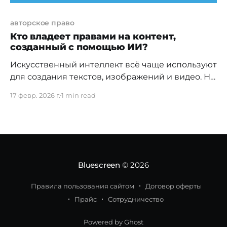
авторское право
Кто владеет правами на контент,
созданный с помощью ИИ?
Искусственный интеллект всё чаще используют
для создания текстов, изображений и видео. Но
с юридической точки зрения возникает
17 февр. 2026 г.
1 min read
логичный вопрос: кому принадлежат права на
такой контент? Важно понимать, что сам ИИ не
может быть автором. Авторские права
возникают только у человека — это базовый
принцип, который действует и в Казахстане.
Если человек
Bluescreen
© 2026
Правила пользования сайтом
Договор оферты
Прайс
Сотрудничество
Powered by Ghost