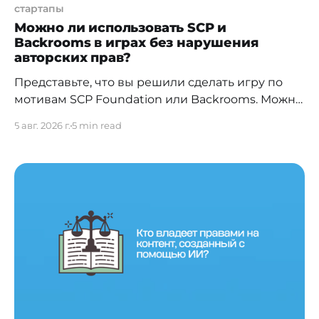
стартапы
Можно ли использовать SCP и
Backrooms в играх без нарушения
авторских прав?
Представьте, что вы решили сделать игру по
мотивам SCP Foundation или Backrooms. Можно
ли выпустить ее в Steam, зарабатывать на
5 авг. 2026 г.
5 min read
продажах и при этом не нарушить чужие
права? Ответ не так очевиден, как кажется.
Разбираемся, где заканчивается свобода
открытых вселенных и начинаются
юридические ограничения. Для стартапов и
независимых игровых студий