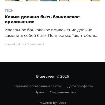
TECH
Каким должно быть банковское
приложение
Идеальное банковское приложение должно
заменять собой банк. Полностью. Так, чтобы в
банк ножками вообще не надо было ходить. Ни
13 нояб. 2019 г.
2 min read
разу. Даже для открытия счёта. Даже чтобы
обналичить депозит. Даже чтобы получить
справку для посольства. Даже чтобы открыть
металлический счёт, подать заявку на кредит,
закрыть депозит и счёт. Кажется фантастикой?
Но
Bluescreen
© 2026
Правила пользования сайтом
Договор оферты
Прайс
Сотрудничество
Powered by Ghost