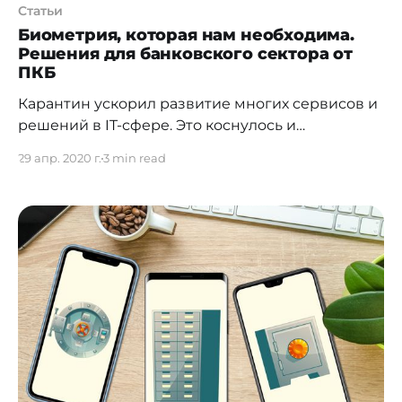
Статьи
Биометрия, которая нам необходима.
Решения для банковского сектора от
ПКБ
Карантин ускорил развитие многих сервисов и
решений в IT-сфере. Это коснулось и
биометрических технологий: все-таки для тех
29 апр. 2020 г.
3 min read
же банков важно поддерживать связь с
клиентами и оказывать им услуги, на этом
строится их бизнес. А биометрия позволяет
сделать процесс дистанционной работы
максимально безопасным для обеих сторон.
Поэтому решение, которое предлагает рынку