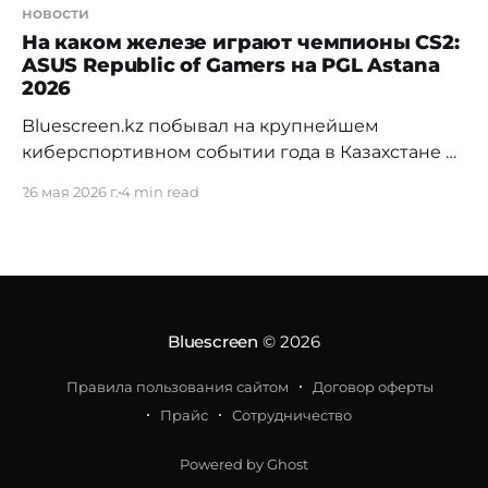
новости
На каком железе играют чемпионы CS2:
ASUS Republic of Gamers на PGL Astana
2026
Bluescreen.kz побывал на крупнейшем
киберспортивном событии года в Казахстане и
выяснил, что стоит за каждым выстрелом на
26 мая 2026 г.
4 min read
профессиональной сцене. С 15 по 17 мая 2026
года Barys Arena принимала PGL Astana 2026 —
турнир по Counter-Strike 2 с призовым фондом
$1,6 млн и 16 командами из числа мировой
элиты.
Bluescreen
© 2026
Правила пользования сайтом
Договор оферты
Прайс
Сотрудничество
Powered by Ghost