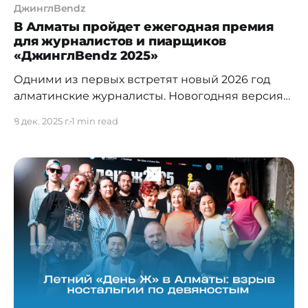
ДжинглBendz
В Алматы пройдет ежегодная премия
для журналистов и пиарщиков
«ДжинглBendz 2025»
Одними из первых встретят новый 2026 год
алматинские журналисты. Новогодняя версия
популярной вечеринки «День Ж» под
8 дек. 2025 г.
1 min read
названием «ДжинглBendz 2025» пройдет в
Алматы уже 12 декабря. По традиции в этот
вечер самые яркие и талантливые сфере
коммуникаций получают неформальные
награды от организаторов —
коммуникационного агентства 2B Agency во
главе с Татьяной и