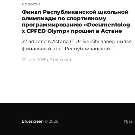
новости
Финал Республиканской школьной
олимпиады по спортивному
программированию «Documentolog
x CPFED Olymp» прошел в Астане
27 апреля в Astana IT University завершился
финальный этап Республиканской
олимпиады по спортивному
30 апр. 2025 г.
2 min read
программированию «Documentolog x
CPFED Olymp», в котором приняли участие
77 школьников 9-11 классов со всей страны,
прошедшие предварительный отбор.
Финал отличался атмосферой
сосредоточенности и спортивного духа.
Участники продемонстрировали глубокие
знания, отличную подготовку и стремление
к победе. Чемпионат
Bluescreen
© 2026
Прав