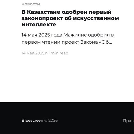
новости
В Казахстане одобрен первый
законопроект об искусственном
интеллекте
14 мая 2025 года Мажилис одобрил в
первом чтении проект Закона «Об
искусственном интеллекте» — первый
14 мая 2025 г.
1 min read
системный документ в истории Казахстана,
регулирующий разработку и
использование ИИ. Вместе с ним были
приняты и сопутствующие поправки в ряд
законодательных актов. Ключевые
положения законопроекта: ●
Определяются правовые и
организационные основы использования
ИИ; ● Устанавливаются требования к
Bluescreen
© 2026
Прав