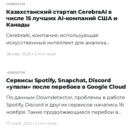
новости
Казахстанский стартап CerebraAI в
числе 15 лучших AI-компаний США и
Канады
CerebraAI, компания, использующая
искусственный интеллект для анализа
бесконтрастной компьютерной томографии с
28 мар. 2025 г.
1 min read
целью повышения точности диагностики и
последующего лечения инсульта, стала
участником флагманской программы Google for
новости
Startups Cloud AI Accelerator. Это одна из самых
Сервисы Spotify, Snapchat, Discord
«упали» после перебоев в Google Cloud
престижных инициатив Google, куда отбирают
всего 10–15 перспективных стартапов с
По данным Downdetector, проблемы в работе
передовыми AI-разработками. Участие в
Spotify, Discord и других сервисов начались 16
акселераторе открывает
ноября. Такие продолжающиеся перебои в
сервисах Google Cloud привели к массовым
17 нояб. 2021 г.
1 min read
проблемам с доступом. Google заявляет, что
ситуацию удалось частично взять под контроль,