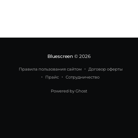
эффекты, хештег-челленджи, прямые эфиры
TikTok Live и официальные звуки. У чемпионата
появится своя официальная страница в
Bluescreen
© 2026
Правила пользования сайтом
Договор оферты
Прайс
Сотрудничество
Powered by Ghost