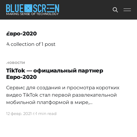
MAKING SENSE OF TECHNOLOGY
Евро-2020
A collection of 1 post
новости
TikTok — официальный партнер
Евро-2020
Сервис для создания и просмотра коротких
видео TikTok стал первой развлекательной
мобильной платформой в мире,
представленной в качестве партнера
12 февр. 2021 г.
1 min read
Евро-2020. В рамках партнерства TikTok
обещает ряд активностей для своих
пользователей, в том числе тематические AR-