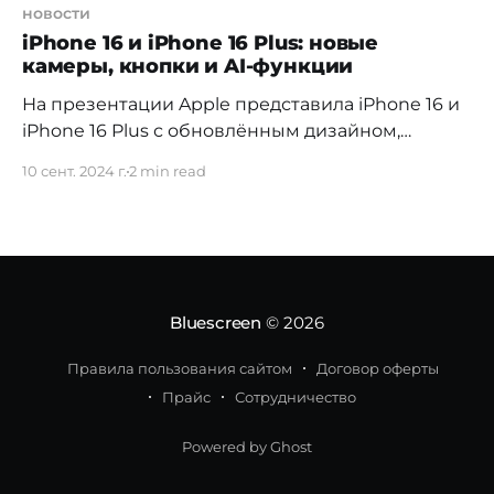
новости
iPhone 16 и iPhone 16 Plus: новые
камеры, кнопки и AI-функции
На презентации Apple представила iPhone 16 и
iPhone 16 Plus с обновлённым дизайном,
улучшенными характеристиками и новыми
10 сент. 2024 г.
2 min read
функциями, включая расширенные
возможности для камер и искусственного
интеллекта (AI). Основные особенности iPhone
16 и 16 Plus * Дизайн и экран: модели сохраняют
размеры экранов 6,1 дюйма для стандартной
версии и 6,7
Bluescreen
© 2026
Правила пользования сайтом
Договор оферты
Прайс
Сотрудничество
Powered by Ghost