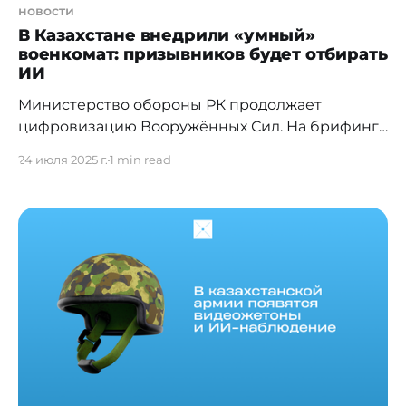
новости
В Казахстане внедрили «умный»
военкомат: призывников будет отбирать
ИИ
Министерство обороны РК продолжает
цифровизацию Вооружённых Сил. На брифинге
в Службе центральных коммуникаций
24 июля 2025 г.
1 min read
заместитель министра обороны Дархан
Ахмедиев рассказал о новых технологиях,
внедряемых в систему воинского учёта,
образования и призыва. Искусственный
интеллект в военкоматах Одним из ключевых
нововведений стал проект «Smart военкомат».
Он использует алгоритмы искусственного
интеллекта для отбора граждан