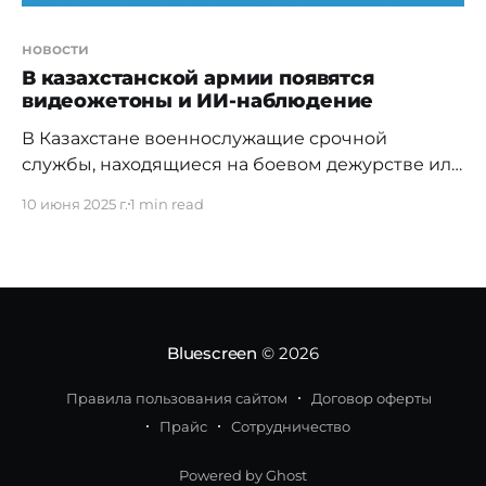
новости
В казахстанской армии появятся
видеожетоны и ИИ-наблюдение
В Казахстане военнослужащие срочной
службы, находящиеся на боевом дежурстве или
в карауле, будут оснащены видеожетонами.
10 июня 2025 г.
1 min read
Также в воинских частях внедрят системы
видеонаблюдения с элементами
искусственного интеллекта, которые смогут
автоматически анализировать происходящее.
Об этом сообщил Генеральный прокурор РК
Берик Асылов. Инициативы реализуются в
Bluescreen
© 2026
рамках проектов «Закон и порядок в армии» и
Правила пользования сайтом
Договор оферты
Прайс
Сотрудничество
Powered by Ghost