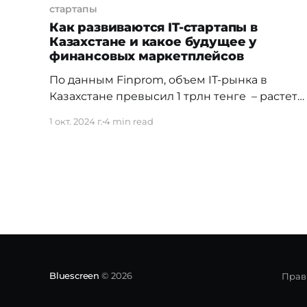
стартапы
Как развиваются IT-стартапы в
Казахстане и какое будущее у
финансовых маркетплейсов
По данным Finprom, объем IT-рынка в
Казахстане превысил 1 трлн тенге – растет
количество молодых IT-компаний и
1 окт. 2024 г.
4 min read
направления, которые они охватывают. В
числе тех, кто делает уверенные шаги на
рынке — финтех-стартапы, в частности,
финансовые маркетплейсы. В ближайшие
3-5 лет такие сервисы начнут использовать
повсеместно, уверен директор по
развитию финансового
маркетплейса MoneyPanda
Bluescreen
© 2026
Прав