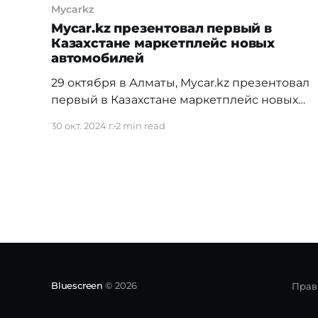
Mycarkz
Mycar.kz презентовал первый в
Казахстане маркетплейс новых
автомобилей
29 октября в Алматы, Mycar.kz презентовал
первый в Казахстане маркетплейс новых
автомобилей. Мероприятие собрало
30 окт. 2024 г.
2 min read
заинтересованных сервисом не только в
оффлайн, но и в онлайн-формате. По
прогнозам к 2027 году мировой рынок
электронной коммерции автомобилей
достигнет 88 млрд долларов, а
среднегодовой темп роста в течение
прогнозируемого периода составит 12%.
Последние
Bluescreen
© 2026
Прав