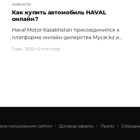
новости
Как купить автомобиль HAVAL
онлайн?
Haval Motor Kazakhstan присоединился к
платформе онлайн-дилерства Mycar.kz и
стал еще ближе к своим покупателям.
7 дек. 2022 г.
2 min read
Теперь приобрести кроссовер из
модельной линейки Haval можно не
отлучаясь от своих дел: удобно, быстро и
надежно. Haval — китайский премиальный
автомобильный бренд по производству
кроссоверов, основанный в 2013 году, как
подразделение компании Great Wall
ила пользования сайтом
Договор оферты
Прайс
Сотрудн