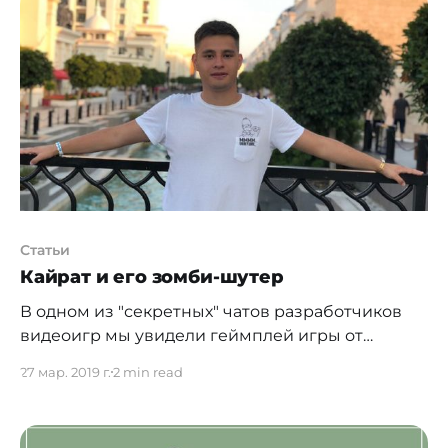
специалисты компании, которые ежедневно
работают над сервисами с большой аудиторией
пользователей. Эксперты подготовили учебную
Статьи
Кайрат и его зомби-шутер
В одном из "секретных" чатов разработчиков
видеоигр мы увидели геймплей игры от
студента КБТУ. Видео с технологией
27 мар. 2019 г.
2 min read
дополненной реальности (AR) показалось нам
интересным, и мы немедленно обратились к
создателю проекта за комментариями Кайрат,