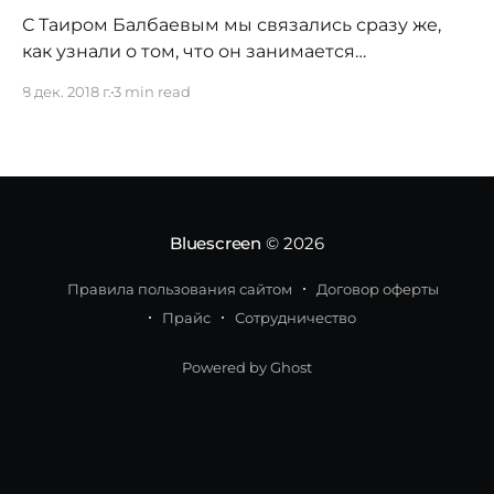
С Таиром Балбаевым мы связались сразу же,
как узнали о том, что он занимается
разработкой разведывательных беспилотных
8 дек. 2018 г.
3 min read
аппаратов для Министерства обороны РК
Согласитесь, не каждый день можно прочесть в
новостях о том, как военные сотрудничают с
отечественными предпринимателями. Давно
занимаетесь конструированием
беспилотников? Принципами создания
Bluescreen
© 2026
беспилотных летательных аппаратов я
заинтересовался еще
Правила пользования сайтом
Договор оферты
Прайс
Сотрудничество
Powered by Ghost