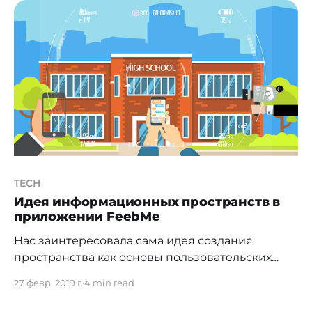
интернет-проектами, вел дела на рынках
Великобритании, России, Казахстана.
Занимается Agile разработкой, юзабилити
тестированием и проектированием продуктов
на базе пользовательского
TECH
Идея информационных пространств в
приложении FeebMe
Нас заинтересовала сама идея создания
пространства как основы пользовательских
коммуникаций, и ключевые отличия
27 февр. 2019 г.
4 min read
приложения от других решений в сфере IoT
Если вы посещали недавний форум "Цифровая