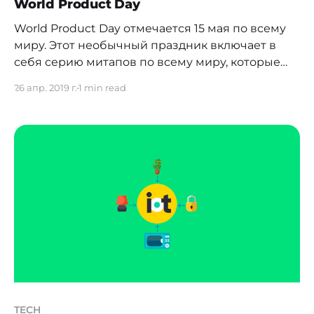
World Product Day
нужно осваивать ее с нуля,
World Product Day отмечается 15 мая по всему
миру. Этот необычный праздник включает в
себя серию митапов по всему миру, которые
проходят в один день. В этом году WPD
26 апр. 2019 г.
1 min read
проводится второй раз и в празднованиях
участвует свыше девяносто трех городов в
сорока шести странах. В Казахстане праздник
пройдет в южной
TECH