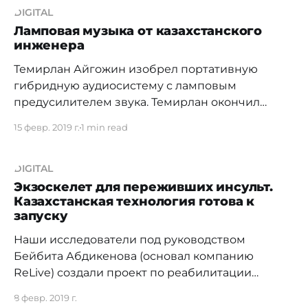
повестка в эпоху глобализации 2.0"
DIGITAL
[http://bit.ly/2Tt1VOf], то наверняка использовали
Ламповая музыка от казахстанского
инженера
для регистрации приложение FeebMe.
Заинтересовавшись приложением, мы собрали
Темирлан Айгожин изобрел портативную
в кучу все
гибридную аудиосистему с ламповым
предусилителем звука. Темирлан окончил
технологический университет в Массачусетсе, а
15 февр. 2019 г.
1 min read
затем вернулся на родину. Его всегда
привлекала музыка и астрономия, поэтому
неудивительно, что его увлечения в повлияли
DIGITAL
на то, что он в итоге изобрел. Система,
Экзоскелет для переживших инсульт.
Казахстанская технология готова к
созданная нашим талантливым
запуску
соотечественником, выдает звучание, которое
по
Наши исследователи под руководством
Бейбита Абдикенова (основал компанию
ReLive) создали проект по реабилитации
пациентов после инсульта. Аппарат оборудован
8 февр. 2019 г.
механизмом, который способен перехватывать