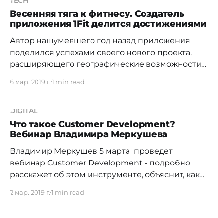
id=com.bhgamestudio.phasesparttwo] игра
TECH
вышла еще летом прошлого года, в данный
Весенняя тяга к фитнесу. Создатель
приложения 1Fit делится достижениями
момент разрабатывается версия под телефоны
Автор нашумевшего год назад приложения
поделился успехами своего нового проекта,
расширяющего географические возможности
занятия фитнесом. О планах Мурата Алиханова
6 мар. 2019 г.
1 min read
bluescreen.kz писал в развернутом интервью,
поэтому редакции интересно следить за
развитием довольно интересного проекта в
DIGITAL
энергично растущем сегменте доступных
Что такое Customer Development?
Вебинар Владимира Меркушева
фитнес-залов: "Мурат Алиханов о том, как
рождаются идеи мобильных приложений". По
Владимир Меркушев 5 марта проведет
вебинар Customer Development - подробно
расскажет об этом инструменте, объяснит, как
вести диалог с клиентами, анализировать
2 мар. 2019 г.
1 min read
полученную из интервью информацию. Спикер
обладает десятилетним опытом работы и