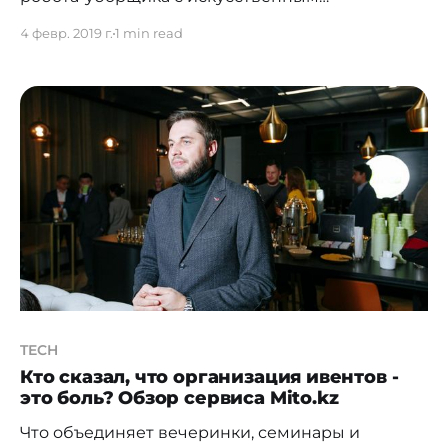
интеллектом. Робот протирает полы и свободно
4 февр. 2019 г.
1 min read
перемещается по зданию без помощи
оператора. Он способен определять преграды
на своем пути и объезжать их. Робо-уборщик
бережно расходует воду - для этого
используется специальная система
фильтрации. Роботы способны
функционировать сообща, в
TECH
Кто сказал, что организация ивентов -
это боль? Обзор сервиса Mito.kz
Что объединяет вечеринки, семинары и