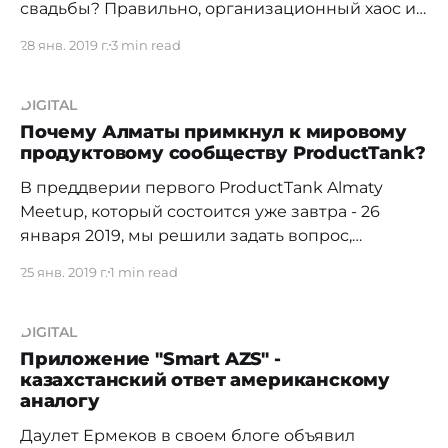
свадьбы? Правильно, организационный хаос и
потребность с ним как-то бороться. С чем мы и
28 янв. 2019 г.
3 min read
обратились к Евгению Хоботову, эксперту по
борьбе с потерянными стикерами и записями
на салфетках Несмотря на то, что наш обзор
DIGITAL
посвящен отечественной разработке под
Почему Алматы примкнул к мировому
продуктовому сообществу ProductTank?
названием Mito.kz [https://www.mito.kz/
В преддверии первого ProductTank Almaty
Meetup, который состоится уже завтра - 26
января 2019, мы решили задать вопрос,
вынесенный в заголовок, Вячеславу Молодых,
25 янв. 2019 г.
1 min read
соорганизатору ProductTank Almaty В январе
Казахстан впервые вступил в мировое
продуктовое сообщество ProductTank, которое
DIGITAL
уже 9 лет объединяет 155 городов по всему
Приложение "Smart AZS" -
казахстанский ответ американскому
миру. Первым и пока единственным
аналогу
Даулет Ермеков в своем блоге объявил