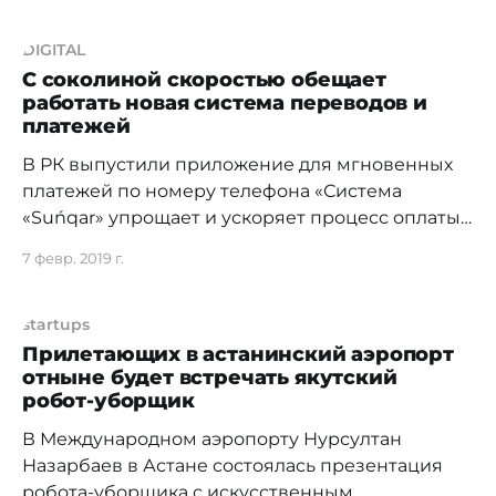
сигналы мозга, небольшим контроллером и
экзоскелетом для рук. С помощью bluetooth
DIGITAL
аппарат передает данные об активности мозга
С соколиной скоростью обещает
работать новая система переводов и
на компьютер. Затем сигнал преобразуется и
платежей
поступает на контроллер, который управляет
В РК выпустили приложение для мгновенных
платежей по номеру телефона «Система
«Suńqar» упрощает и ускоряет процесс оплаты,
помогает отправлять деньги в любую точку
7 февр. 2019 г.
страны. Для перевода нужен просто номер
телефона, синхронизированный с карточкой
оплаты. В прошлом году система проходила
startups
бета-тест. На сегодняшний день к ней
Прилетающих в астанинский аэропорт
отныне будет встречать якутский
подключены несколько банков, среди них:
робот-уборщик
В Международном аэропорту Нурсултан
Назарбаев в Астане состоялась презентация
робота-уборщика с искусственным