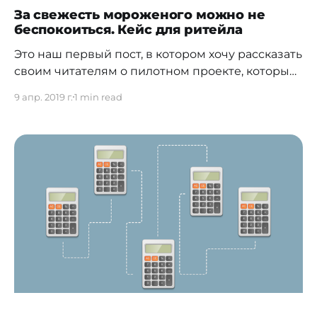
За свежесть мороженого можно не
беспокоиться. Кейс для ритейла
Это наш первый пост, в котором хочу рассказать
своим читателям о пилотном проекте, который
мы проводили совместно с российским
9 апр. 2019 г.
1 min read
производителем оборудования Вега-Абсолют,
г. Новосибирск. Кейс посвящен технологии
LoRaWAN, он чрезвычайно эффективен и прост
в реализации. Решение помогает снизить
риски преждевременной порчи товара до 30%.
Проблема Стоит ли говорить, что
несоблюдение