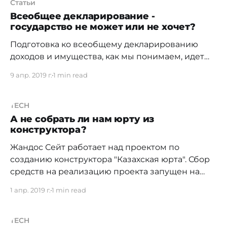
Статьи
Всеобщее декларирование -
государство не может или не хочет?
Подготовка ко всеобщему декларированию
доходов и имущества, как мы понимаем, идет
полным ходом. Но по непонятным причинам
9 апр. 2019 г.
1 min read
откладывается вновь и вновь. В РК будет создан
для этого отдельный портал, так как по мнению
минюста, существующие системы неспособны
TECH
справиться с предстоящей нагрузкой. Новый
А не собрать ли нам юрту из
конструктора?
портал сможет принять запросы от миллиона
пользователей одновременно
Жандос Сейт работает над проектом по
созданию конструктора "Казахская юрта". Сбор
средств на реализацию проекта запущен на
краудфандинговом портале start-time.kz По
1 апр. 2019 г.
1 min read
словам Жандоса, найти интересные сувениры,
связанные с историей Казахстана не так просто.
Рынок подобных товаров уже давно заполнен
TECH