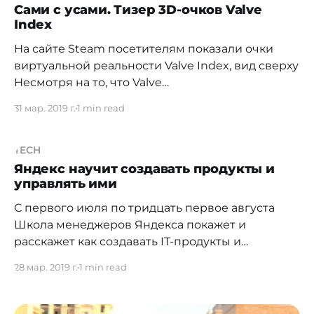
низкокачественными подделками из Китая.
Сами с усами. Тизер 3D-очков Valve
Index
Поэтому Жандос решил взяться за проект
На сайте Steam посетителям показали очки
виртуальной реальности Valve Index, вид сверху
Несмотря на то, что Valve
[https://www.valvesoftware.com/ru/] продолжает
31 мар. 2019 г.
1 min read
вместе с HTC ваять общий шлем виртуальной
реальности Vive VR, компания прозрачно
намекнула, что и сама может: в Steam уже
TECH
появился
Яндекс научит создавать продукты и
управлять ими
[https://store.steampowered.com/sale/valve_
С первого июля по тридцать первое августа
Школа менеджеров Яндекса покажет и
расскажет как создавать IT-продукты и
управлять ими В 2019 году школа предлагает
28 мар. 2019 г.
1 min read
три направления: * управление проектами и
продуктами, * маркетинг, * продуктовая
аналитика. Преподавать будут опытные