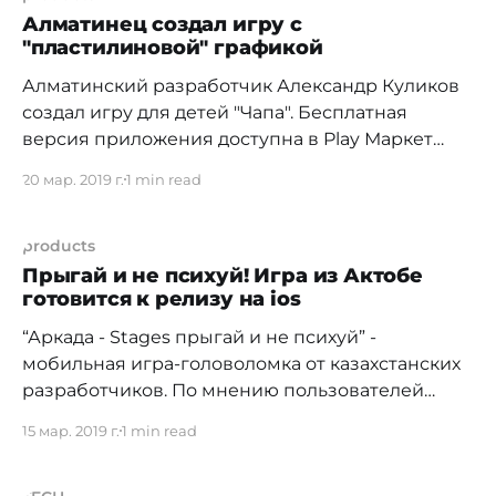
изучения работ колледжистов стала случайная
Алматинец создал игру с
"пластилиновой" графикой
встреча с Ерсином Тукановым на алматинском
терренкуре. Я как раз добирался домой верхом
Алматинский разработчик Александр Куликов
на "етвове", без
создал игру для детей "Чапа". Бесплатная
версия приложения доступна в Play Маркет
[https://play.google.com/store/apps/details?
20 мар. 2019 г.
1 min read
id=com.Wormclay.ChapaDemo]. Игра-сказка
рассказывает о приключениях черепашонка
Чапу, который ищет друзей. Сказку можно
products
читать самостоятельно, либо выбрать режим
Прыгай и не психуй! Игра из Актобе
готовится к релизу на ios
аудиокниги. История поделена на 7 частей
(вечеров)
“Аркада - Stages прыгай и не психуй” -
мобильная игра-головоломка от казахстанских
разработчиков. По мнению пользователей
отличается высоким уровнем сложности и
15 мар. 2019 г.
1 min read
интересным геймплеем В Google Play
[https://play.google.com/store/apps/details?