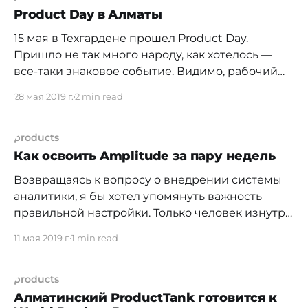
Айя Жолдас рассказала о практике product
Product Day в Алматы
management в Expedia, а точнее о том, что
15 мая в Техгардене прошел Product Day.
компаниям просто
Пришло не так много народу, как хотелось —
все-таки знаковое событие. Видимо, рабочий
день сказался. Но давайте поделюсь тем, что
28 мая 2019 г.
2 min read
было. Первым выступил Жанболат Кайргожин
из StockMetrix. Поделился опытом, в том числе
и неудачным, при попытке создания продукта,
products
нацеленного на зарубежный рынок. Напомню,
Как освоить Amplitude за пару недель
StockMetrix
Возвращаясь к вопросу о внедрении системы
аналитики, я бы хотел упомянуть важность
правильной настройки. Только человек изнутри
может по-настоящему понять, какие проекту
11 мая 2019 г.
1 min read
нужно отслеживать метрики, какие события
отправлять в систему и их свойства (Event
properties), а также свойства пользователей
products
(User properties). Значит, кому-нибудь в команде
Алматинский ProductTank готовится к