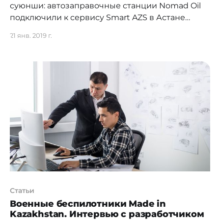
суюнши: автозаправочные станции Nomad Oil
подключили к сервису Smart AZS в Астане
Мобильное приложение «умная» заправка
21 янв. 2019 г.
позволяет владельцам авто оплачивать бензин
и парковку, не выходя из машины. Достаточно
отсканировать QR-код и отправить нужную
сумму на указанный счет. Приложение может
стать альтернативой топливным картам. Даулет
Статьи
Военные беспилотники Made in
Kazakhstan. Интервью с разработчиком