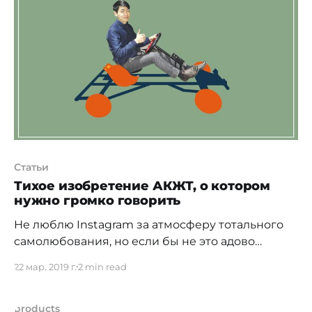
давно работаете в gamedev? Добрый день,
меня зовут Сраилов Кайрат, я программист. В
этом году получу диплом
Статьи
Тихое изобретение АКЖТ, о котором
нужно громко говорить
Не люблю Instagram за атмосферу тотального
самолюбования, но если бы не это адово
порождение Систрома и Крейгера, точно бы
22 мар. 2019 г.
2 min read
пропустил замечательный аккаунт
Алматинского колледжа железнодорожного
транспорта. Поводом для внимательного
products