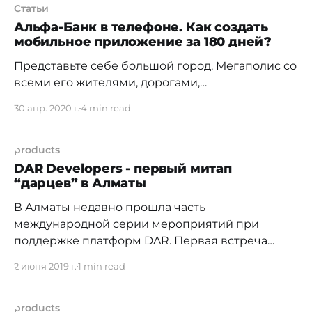
Статьи
Альфа-Банк в телефоне. Как создать
мобильное приложение за 180 дней?
Представьте себе большой город. Мегаполис со
всеми его жителями, дорогами,
инфраструктурой. Город — это мобильное
30 апр. 2020 г.
4 min read
приложение «Альфа-Банк Казахстан». Жители —
это пользователи, а городские службы,
транспорт и здания — разработчики и
products
функционал. Так рассказывает о мобильном
DAR Developers - первый митап
“дарцев” в Алматы
приложении Андрей Гусаков, директор
цифрового банка и глава команды Digital
В Алматы недавно прошла часть
channel. Мы встретились с ним и другими
международной серии мероприятий при
поддержке платформ DAR. Первая встреча
состоялась с участием IT-архитектора DAR
2 июня 2019 г.
1 min read
Рустема Сагимбекова и системного инженера
DAR (DevOps) Нурбека Садыкова. Продуктовый
менеджер Hotwire (группа компании Expedia)
products