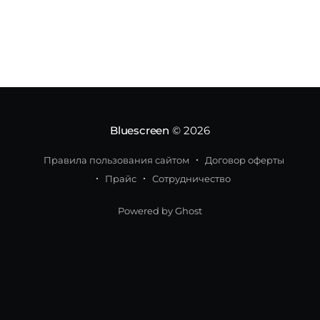
открыты широкие возможности для роста
доходов и прибыльности бизнеса. Инновация
поможет
Bluescreen
© 2026
Правила пользования сайтом
Договор оферты
Прайс
Сотрудничество
Powered by Ghost