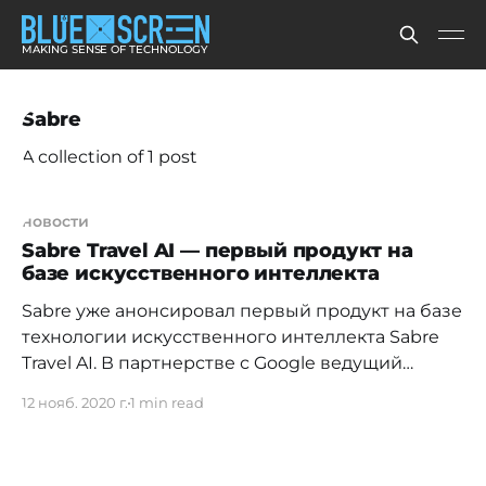
MAKING SENSE OF TECHNOLOGY
Sabre
A collection of 1 post
новости
Sabre Travel AI — первый продукт на
базе искусственного интеллекта
Sabre уже анонсировал первый продукт на базе
технологии искусственного интеллекта Sabre
Travel AI. В партнерстве с Google ведущий
поставщик технологий и программного
12 нояб. 2020 г.
1 min read
обеспечения для мировой индустрии туризма
ускоряет разработку первого в отрасли умного
движка для ритейла. Клиентам Sabre будут