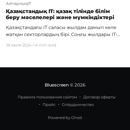
АйтарлықIT
Қазақстандық IT: қазақ тілінде білім
беру мәселелері және мүмкіндіктері
Қазақстандағы IT саласы жылдам дамып келе
жатқан секторлардың бірі. Соңғы жылдары IT-
деңгейін көтеру және жастарды осы салада
29 июля 2024 г.
4 min read
біліммен қамтамасыз ету мақсатында көптеген
академиялар мен мектептер құрылып келеді.
Соның арқасында ІТ саласын меңгеру үшін 3-4
жылдап университет қабырғасында білім
алудың қажеттілігі жоқ, небәрі жарты жылдың
ішінде толыққанды білім алуға болады. ІТ-дегі
Bluescreen
© 2026
Правила пользования сайтом
Договор оферты
Прайс
Сотрудничество
Powered by Ghost