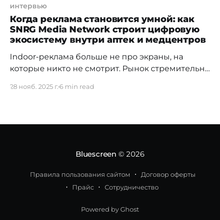
интервью
Когда реклама становится умной: как
SNRG Media Network строит цифровую
экосистему внутри аптек и медцентров
Indoor-реклама больше не про экраны, на
которые никто не смотрит. Рынок стремительно
уходит в цифру: алгоритмы анализируют
28 нояб. 2025 г.
6 min read
аудиторию, считают охваты и показывают
ролики тем, кто действительно рядом. О том,
как устроена эта новая инфраструктура,
рассказывает сооснователь SNRG Media
Network Артём Ким — команда которого
превратила аптечные и медицинские дисплеи
Bluescreen
© 2026
в живую
Правила пользования сайтом
Договор оферты
Прайс
Сотрудничество
Powered by Ghost