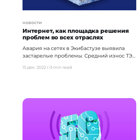
новости
Интернет, как площадка решения
проблем во всех отраслях
Авария на сетях в Экибастузе выявила
застарелые проблемы. Средний износ ТЭЦ
по стране достигает 66%, а в некоторых
15 дек. 2022 г.
3 min read
городах уже превышает критический
уровень в 80%. Треть станций отработали
более полувека. В городах Риддер и
Шемонаиха Восточно-Казахстанской
области сети теплоснабжения и вовсе
полностью изношены. Помимо самих ТЭЦ,
в плачевном состоянии остаются