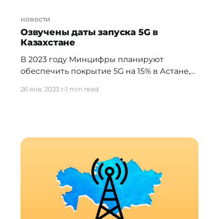
новости
Озвучены даты запуска 5G в
Казахстане
В 2023 году Минцифры планируют
обеспечить покрытие 5G на 15% в Астане,
Алматы и Шымкенте, с последующим
26 янв. 2023 г.
1 min read
нарастанием до 75% к 2027 году. По словам
председателя комитета
телекоммуникаций МЦРИАП Ержана
Мейрамова, тестовые зоны были
запущены в трех городах еще до
проведения аукционов. * "Теперь оператор
нам, наверное, внесет предложения, в
каких