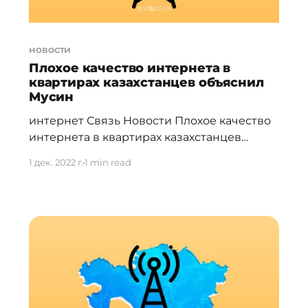
новости
Плохое качество интернета в
квартирах казахстанцев объяснил
Мусин
интернет Связь Новости Плохое качество
интернета в квартирах казахстанцев
объяснил Мусин * 01 Декабря 2022 * 181 По
1 дек. 2022 г.
1 min read
словам министра камнем преткновения
для мобильного интернета на
сегодняшний день в городах являются
радиоуслуги. * "И вот чтобы урегулировать
вопросы радиоуслуг, сейчас в депутатском
корпусе в мажилисе обсуждается
законодательная инициатива по
урегулированию, чтобы по одному