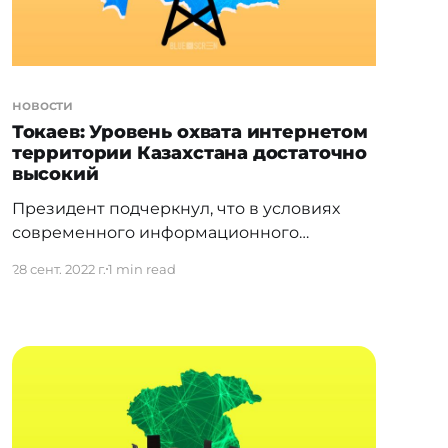
новости
Токаев: Уровень охвата интернетом
территории Казахстана достаточно
высокий
Президент подчеркнул, что в условиях
современного информационного
общества и цифровой экономики
28 сент. 2022 г.
1 min read
беспрепятственный обмен знаниями
важен как никогда прежде. Касым-Жомарт
Токаев убежден, что новые идеи и
прорывные проекты способны
возникнуть только в свободном и
гармоничном социуме. В этой связи он
потребовал [https://tengrinews.kz/] от