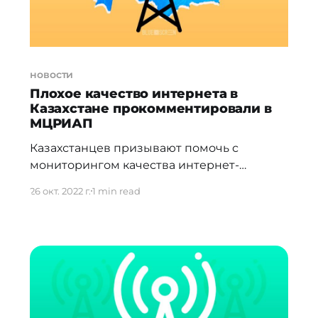
новости
Плохое качество интернета в
Казахстане прокомментировали в
МЦРИАП
Казахстанцев призывают помочь с
мониторингом качества интернет-
соединения. Вице-министр Асет Турысов
26 окт. 2022 г.
1 min read
в кулуарах пленарного заседания в
Мажилисе отметил, что именно
казахстанцы могут помочь с
мониторингом качества интернет-
соединения, так как министерство
принимает меры превентивно и
утверждает параметры, но финально