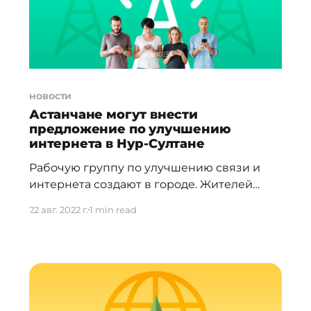
узнать о проблеме может не сразу. *
"Усиливается ответственность самих
операторов связи. Уже, насколько
новости
Астанчане могут внести
предложение по улучшению
интернета в Нур-Султане
Рабочую группу по улучшению связи и
интернета создают в городе. Жителей
Нур-Султана приглашают в рабочую
22 авг. 2022 г.
1 min read
группу по вопросам развития интернета и
связи, сообщает столичный акимат на
своей Instagram
[https://www.instagram.com/p/Chjszn-t8uc/?
igshid=YmMyMTA2M2Y%3D]-странице.
Помимо представителей общественности,