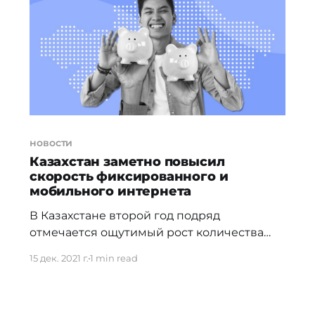
трафика. Изучаем мировую статистику
[http://ranking.kz/ru/a/
новости
Казахстан заметно повысил
скорость фиксированного и
мобильного интернета
В Казахстане второй год подряд
отмечается ощутимый рост количества
абонентов фиксированного
15 дек. 2021 г.
1 min read
широкополосного интернета по данным
Ranking.kz.
[http://www.ranking.kz/ru/a/infopovody/invest