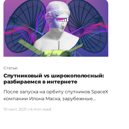
Статьи
Спутниковый vs широкополосный:
разбираемся в интернете
После запуска на орбиту спутников SpaceX
компании Илона Маска, зарубежные
пользователи стали активно публиковать
10 сент. 2021 г.
4 min read
свои первые впечатления о возможностях
спутникового интернета. От фотографий
оборудования, видео его установок до