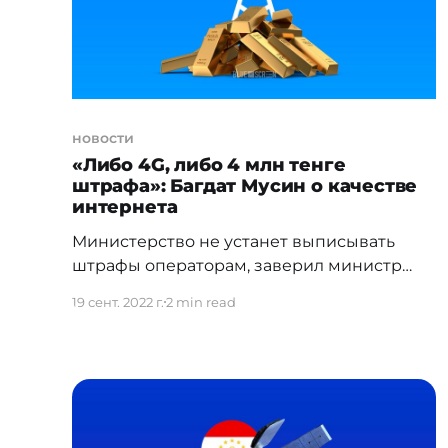
новости
«Либо 4G, либо 4 млн тенге
штрафа»: Багдат Мусин о качестве
интернета
Министерство не устанет выписывать
штрафы операторам, заверил министр
цифровизации. Такой ультиматум глава
19 сент. 2022 г.
2 min read
Министерства поставил после проверки
на выходных в столичном жилом массиве
Sezim qala, расположенного на улице Розы
Баглановой. От жителей этого района
поступило много жалоб на низкое
качество интернета и мобильной связи.