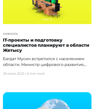
Министерства цифрового развития
"объективные цифры, которые
новости
IT-проекты и подготовку
специалистов планируют в области
Жетысу
Багдат Мусин встретился с населением
области. Министр цифрового развития,
инноваций и аэрокосмической
29 июля 2022 г.
2 min read
промышленности РК Багдат Мусин провел
встречу с населением области Жетісу, в
рамках которой ответил на вопросы
жителей и рассказал о деятельности и
проектах ведомства. В рамках поездки в
регион, министр цифрового развития