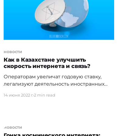
совместно в вице-министром
здравоохранения Бейбутом Есенбаевым
новости
Как в Казахстане улучшить
скорость интернета и связь?
Операторам увеличат годовую ставку,
легализуют деятельность иностранных
систем спутниковой связи и будут
14 июня 2022 г.
2 min read
бороться с радиофобией. В Министерстве
цифрового развития, инноваций и
аэрокосмической промышленности РК
состоялся День открытых дверей
новости
Комитета телекоммуникаций. В первую
Гонка космического интернета:
очередь гостям продемонстрировали