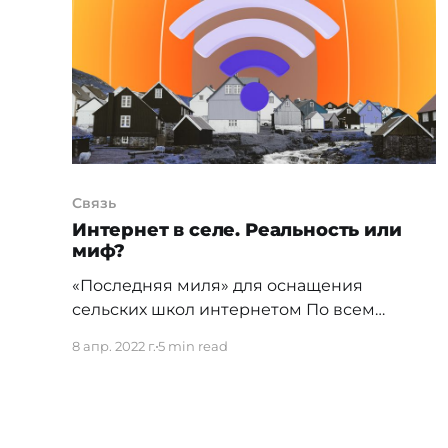
В соответствии с документом,
посредством ресурсов казахстанского
спутника связи в Таджикистане будут
организованы каналы
Связь
Интернет в селе. Реальность или
миф?
«Последняя миля» для оснащения
сельских школ интернетом По всем
документам и информации из открытых
8 апр. 2022 г.
5 min read
источников, интернет доступен во всех
крупных сёлах Казахстана, а по факту он
подведён только до каких-то опорных
точек. Однако, остаётся нерешенным