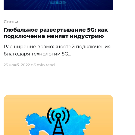
Статьи
Глобальное развертывание 5G: как
подключение меняет индустрию
Расширение возможностей подключения
благодаря технологии 5G
революционизирует пространство
25 нояб. 2022 г.
5 min read
сопутствующих услуг благодаря своим
сверхбыстрым приложениям с малой
задержкой и доставкой в ​​режиме
реального времени. Глобальное
развертывание идет полным ходом — мы
решили отследить историю технологии.
1979: Рождение 1G Япония была первой
страной в мире, запустившей
беспроводную технологию 1G —
инновацию, которая должна была