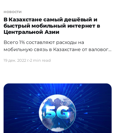
новости
В Казахстане самый дешёвый и
быстрый мобильный интернет в
Центральной Азии
Всего 1% составляют расходы на
мобильную связь в Казахстане от валового
национального дохода на душу населения.
19 дек. 2022 г.
2 min read
По данным International
Telecommunication Union (ITU)
[https://www.itu.int/en/ITU-
D/Statistics/Dashboards/Pages/IPB.aspx], в
Казахстане по сравнению с прочими
странами Центральной Азии самая
доступная мобильная связь
[http://finprom.kz/]. Так,