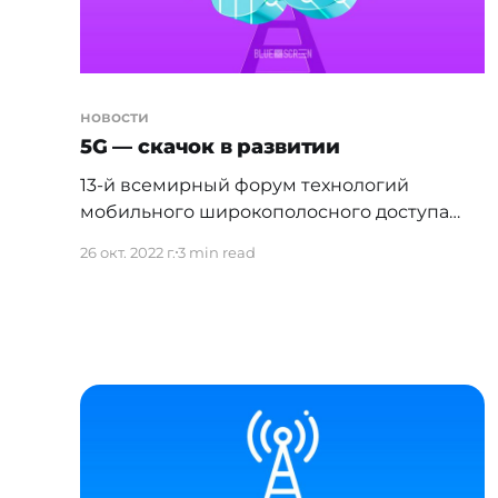
новости
5G — скачок в развитии
13-й всемирный форум технологий
мобильного широкополосного доступа
Global Mobile Broadband Forum (MBBF),
26 окт. 2022 г.
3 min read
стартовавший вчера в Бангкоке, открыл
вступительной речью г-н Кен Ху,
действующий генеральный директор
компании Huawei. * "Решения 5G
развиваются намного быстрее мобильных
технологий предыдущего поколения, —
отметил г-н Ху. "В последние три года мы
можем наблюдать устойчивый рост
развития сетей,