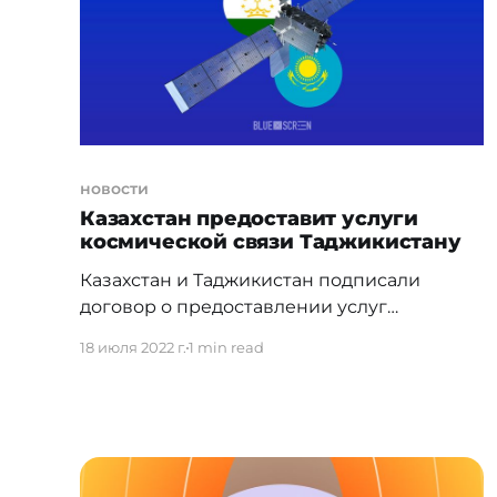
Багдат Мусин выслушал горожан и
убедился в
новости
Казахстан предоставит услуги
космической связи Таджикистану
Казахстан и Таджикистан подписали
договор о предоставлении услуг
космической связи. АО "Республиканский
18 июля 2022 г.
1 min read
центр космической связи" (РЦКС)
Аэрокосмического комитета МЦРИАП РК и
ООО "Исател" (Таджикистан) подписали
договор на оказание услуг по
предоставлению транспондерной
емкости космического аппарата "Кazsat-3".