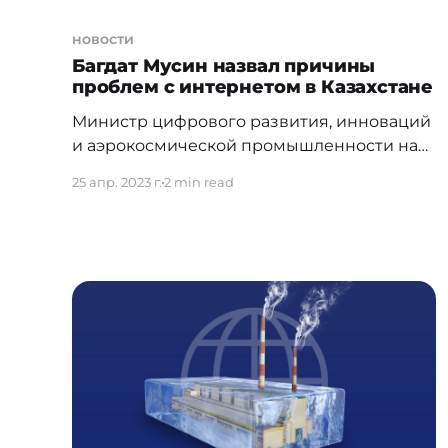
новости
Багдат Мусин назвал причины
проблем с интернетом в Казахстане
Министр цифрового развития, инноваций
и аэрокосмической промышленности на
заседании правительства рассказал, когда
25 апр. 2023 г.
2 min read
будет улучшено качество интернета. На
заседании правительства РК обсудили
нацпроект "Доступный интернет", который
должен решить многочисленные вопросы,
связанные с качеством и доступностью
Интернета в городах и селах. По словам
премьер-министра Алихана Смаилова, в
правительство поступило более пяти
тысяч