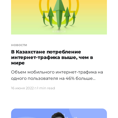
в группу войдут чиновники и
должностные лица профильных
организаций.
новости
В Казахстане потребление
интернет-трафика выше, чем в
мире
Объем мобильного интернет-трафика на
одного пользователя на 46% больше
мирового значения. За 10 лет количество
16 июня 2022 г.
1 min read
пользователей Сети интернет в мире
возросло более чем в 2,2 раза. Но не стоит
забывать, что вместе с ростом
численности пользователей
увеличивается и объем используемого