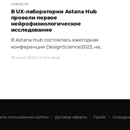
новости
В UX-лаборатории Astana Hub
провели первое
нейрофизиологическое
исследование
В Astana Hub состоялась ежегодная
конференция DesignScience2023, на
которой было объявлено открытие первой
19 июля 2023 г.
2 min read
в Центральной Азии UX-лаборатории с
возможностями нейрофизиологических
исследований. UX-лаборатория в Astana
Hub является инновационным
пространством, предназначенным для
сотрудничества с компаниями, научно-
исследовательскими институтами и
университетами в Центральной Азии и за
ее пределами. * " UX-лаборатория
ила пользования сайтом
Договор оферты
Прайс
Сотрудн
предоставляет возможность проведения