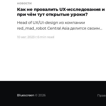
новости
Как не провалить UX-исследования и
при чём тут открытые уроки?
Head of UX/UI-design из компании
red_mad_robot Сentral Asia делится своим
опытом. Все помнят школьные открытые
10 авг. 2023 г.
5 min read
уроки? Обычно о приходе директора или
приезде важной комиссии учителя знают
заранее, а значит в этот день ученики будут
выглядеть по-особенному опрятно, к доске
будут вызывать только отличников, а
ответы на задания
Bluescreen
© 2026
Прав