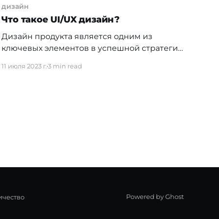
дизайн
Что такое UI/UX дизайн?
Дизайн продукта является одним из
ключевых элементов в успешной стратегии
бизнеса. Он определяет внешний вид,
11 июля 2023 г.
3 min read
функциональность и удобство
использования системы, а также его
конкурентоспособность на рынке. Давайте
подробнее разберем значение UI/UX-
дизайна и как создать цельную и легко
узнаваемую концепцию. Определение
Web-дизайна Перед тем, как начать,
давайте разберем что такое
Powered by Ghost
ичество