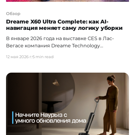
Обзор
Dreame X60 Ultra Complete: как AI-
навигация меняет саму логику уборки
В январе 2026 года на выставке CES в Лас-
Вегасе компания Dreame Technology
представила новое поколение роботов-
12 мая 2026 г.
5 min read
пылесосов — серию X60 Ultra. Флагман X60 Ultra
Complete и X60 Master стали самыми тонкими
роботами-пылесосами в индустрии: всего 7,95
см в высоту. За этим стоит реальный рыночный
рост: по данным IDC, в 2025 году