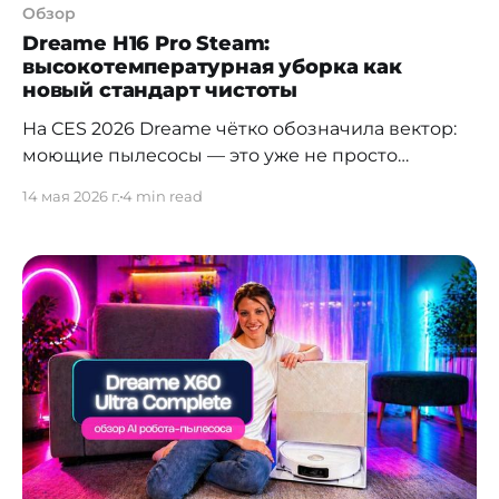
Обзор
Dreame H16 Pro Steam:
высокотемпературная уборка как
новый стандарт чистоты
На CES 2026 Dreame чётко обозначила вектор:
моющие пылесосы — это уже не просто
гибридная техника для повседневного быта, а
14 мая 2026 г.
4 min read
инструменты, которые решают задачи гигиены
поверхностей на уровне, недоступном
традиционным методам. Если посмотреть на
эволюцию линейки моющих пылесосов Dreame
— прогресс очевидный. Каждое поколение
добавляло что-то принципиальное: сначала
появилась горячая вода, потом