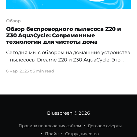
Обзор
Обзор беспроводного пылесоса Z20 и
Z30 AquaCycle: Современные
технологии для чистоты дома
Сегодня мы с обзором на домашние устройства
– пылесосы Dreame Z20 и Z30 AquaCycle. Это
универсальное устройство для сухой и влажной
6 мар. 2025 г.
5 min read
уборки, которое обещает стать отличным
помощником в доме. Он оснащен множеством
интересных функций, и, конечно, сегодня я
покажу, как он справляется с различными
типами загрязнений на разных поверхностях.
Умная уборка
Bluescreen
© 2026
Правила пользования сайтом
Договор оферты
Прайс
Сотрудничество