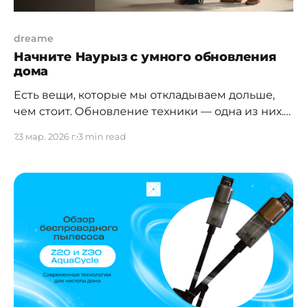
dreame
Начните Наурыз с умного обновления
дома
Есть вещи, которые мы откладываем дольше,
чем стоит. Обновление техники — одна из них.
Не потому что это не нужно, а потому что «ещё
23 мар. 2026 г.
3 min read
работает». Но Наурыз это как раз тот момент,
когда логично пересобрать пространство
вокруг себя. Разобрать лишнее, обновить
базовые вещи и упростить повседневные
процессы. И если говорить про