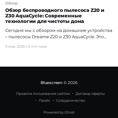
Обзор
Обзор беспроводного пылесоса Z20 и
Z30 AquaCycle: Современные
технологии для чистоты дома
Сегодня мы с обзором на домашние устройства
– пылесосы Dreame Z20 и Z30 AquaCycle. Это
универсальное устройство для сухой и влажной
6 мар. 2025 г.
5 min read
уборки, которое обещает стать отличным
помощником в доме. Он оснащен множеством
интересных функций, и, конечно, сегодня я
покажу, как он справляется с различными
типами загрязнений на разных поверхностях.
Умная уборка
Bluescreen
© 2026
Правила пользования сайтом
Договор оферты
Прайс
Сотрудничество
Powered by Ghost