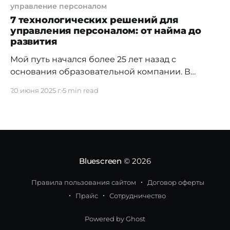
управление персоналом
7 технологических решений для
управления персоналом: от найма до
развития
Мой путь начался более 25 лет назад с
основания образовательной компании. В
далеком 1999 году, как и многие, на старте я
20 июня 2025 г.
5 min read
столкнулся со множеством проблем, которые
требовали грамотного решения. Тогда еще не
было Zoom, LMS, Notion. Перед нами стояла
задача не просто обучить студентов, но и
выстроить скоординированную работу
команды
Bluescreen
© 2026
Правила пользования сайтом
Договор оферты
Прайс
Сотрудничество
Powered by Ghost