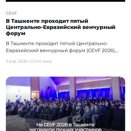
CEVF
В Ташкенте проходит пятый
Центрально-Евразийский венчурный
форум
В Ташкенте проходит пятый Центрально-
Евразийский венчурный форум (CEVF 2026),
собравший порядка 800 участников —
3 апр. 2026 г.
2 min read
инвесторов, предпринимателей,
представителей венчурных фондов и
технологических компаний из Центральной
Азии и других регионов. Форум впервые
проводится в Узбекистане и отражает
стремительный рост технологической
экосистемы страны и усиливающуюся роль
региона на венчурной карте Евразии.
Организаторами форума выступают