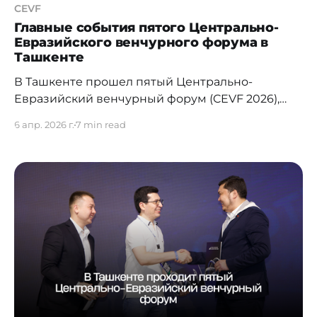
CEVF
Главные события пятого Центрально-
Евразийского венчурного форума в
Ташкенте
В Ташкенте прошел пятый Центрально-
Евразийский венчурный форум (CEVF 2026),
собравший порядка 800 участников —
6 апр. 2026 г.
7 min read
инвесторов, предпринимателей,
представителей венчурных фондов и
технологических компаний из Центральной
Азии, Европы, США, Юго-Восточной Азии и
стран MENA. Форум впервые проводится в
Узбекистане и отражает стремительный рост
технологической экосистемы страны и
усиливающуюся роль региона на венчурной
карте