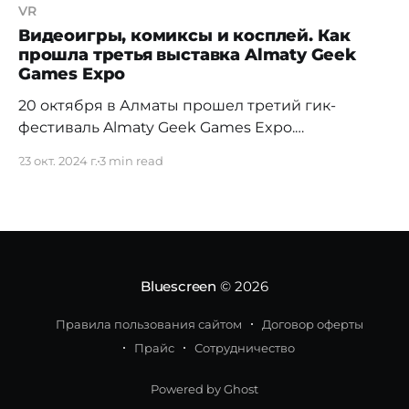
VR
Видеоигры, комиксы и косплей. Как
прошла третья выставка Almaty Geek
Games Expo
20 октября в Алматы прошел третий гик-
фестиваль Almaty Geek Games Expo.
Мероприятие состоялось на территории
23 окт. 2024 г.
3 min read
Дворца спорта имени Балуана Шолака.
Насладиться праздником гик-культуры,
комиксов, видеоигр и ярких костюмов пришли
более 5000 человек, в числе которых были как
алматинцы, так и гости из других городов
Казахстана и стран Центральной Азии. В
Bluescreen
© 2026
Правила пользования сайтом
Договор оферты
Прайс
Сотрудничество
Powered by Ghost