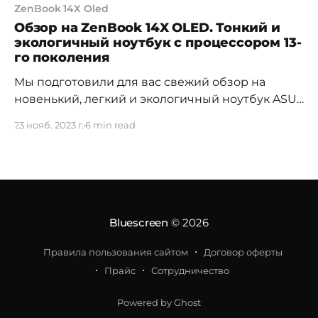
ZenBook 14X Oled
Обзор на ZenBook 14X OLED. Тонкий и
экологичный ноутбук с процессором 13-
го поколения
Мы подготовили для вас свежий обзор на
новенький, легкий и экологичный ноутбук ASUS
ZenBook 14X OLED. Линейка ASUS ZenBook
23 нояб. 2023 г.
6 min read
удобна тем, что отличается своей легкостью в
весе и высококачественным OLED-дисплеем,
который особенно хорош тем, кто работает в
креативной индустрии. Эта модель обновилась
до процессора 13-го поколения Intel Core i9,
сохраняя
Bluescreen
© 2026
Правила пользования сайтом
Договор оферты
Прайс
Сотрудничество
Powered by Ghost