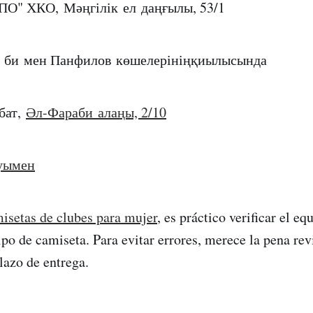
ПО" ХКО, Мәңгілік ел даңғылы, 53/1
е би мен Панфилов көшелерініңқиылысында
бат,
Әл-Фараби алаңы, 2/10
уымен
isetas de clubes para mujer
, es práctico verificar el equ
po de camiseta. Para evitar errores, merece la pena revi
lazo de entrega.