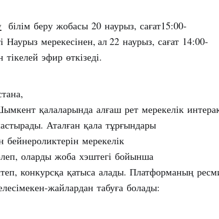
y
білім беру жобасы 20 наурыз, сағат15:00-
 Наурыз мерекесінен, ал 22 наурыз, сағат 14:00-
 тікелей эфир өткізеді.
тана,
ымкент қалаларында алғаш рет мерекелік интерак
астырады. Аталған қала тұрғындары
н бейнероликтерін мерекелік
рлеп, оларды жоба хэштегі бойынша
теп, конкурсқа қатыса алады. Платформаның ресм
келесімекен-жайлардан табуға болады: