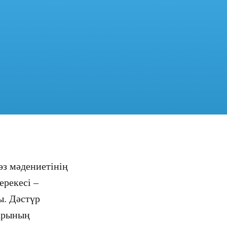
өз мәдениетінің
ерекесі –
ы. Дәстүр
дарының