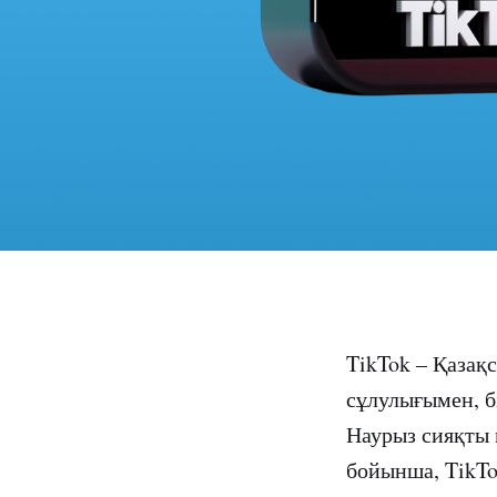
TikTok – Қазақ
сұлулығымен, бі
Наурыз сияқты 
бойынша, TikTo