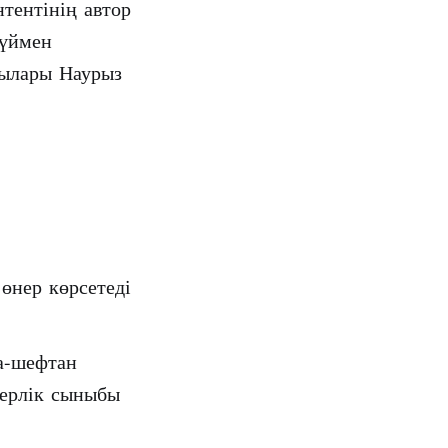
тентінің автор
күймен
шылары Наурыз
өнер көрсетеді
а-шефтан
берлік сыныбы