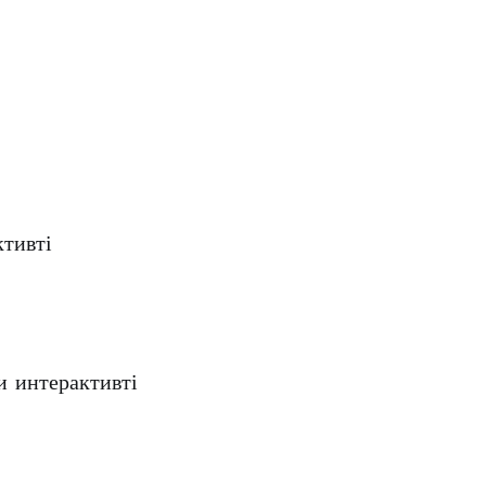
тивті
и интерактивті