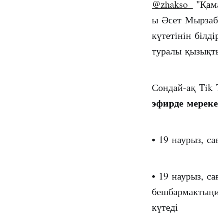
@zhakso_
"Қама
ы Әсет Мырза
күтетінін білді
туралы қызықты
Сондай-ақ Tik
эфирде мерек
• 19 наурыз, с
• 19 наурыз, с
бешбармактыңи
күтеді