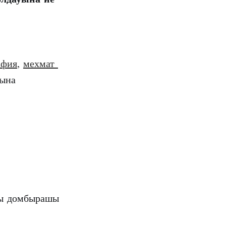
афия
,
мехмат
хына
ды домбырашы