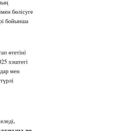
ның
ймен бөлісуге
рі бойынша
ап өтетіні
025 хэштегі
дар мен
 түрлі
еледі,
олдауына ие