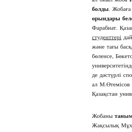
болды
. Жобағ
орындары белс
Фарабиат. Қаза
студенттері
дай
және тағы бас
бөленсе, Бөкет
университетін
де дәстүрлі сп
ал М.Өтемісов
Қазақстан уни
таным
Жобаны
Жақсылық Мұх