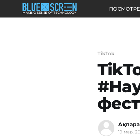
ПОСМОТРЕ
MAKING SENSE OF TECHNOLOGY
TikTok
TikT
#Нау
фест
Ақпара
19 мар. 20