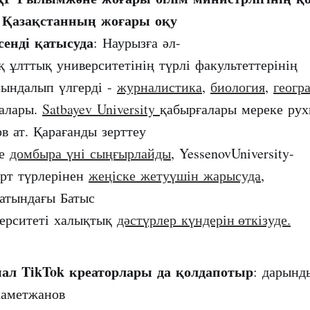
Қазақстанның жоғары оқу
а
енді қатысуда
: Наурызға әл-
қ ұлттық университетінің түрлі факультеттерінің
ындалып үлгерді -
журналистика
,
биология
,
геогр
қалары.
Satbayev University
қабырғалары мереке ру
ов ат. Қарағанды зерттеу
де
домбыра үні сыңғырлайды
, YessenovUniversity-
орт түрлерінен
жеңіске жетуүшін жарысуда
,
 атындағы Батыс
верситеті халықтық
дәстүрлер күндерін өткізуде.
ал TikTok креаторлары да қолдапотыр
: дарын
аметжанов