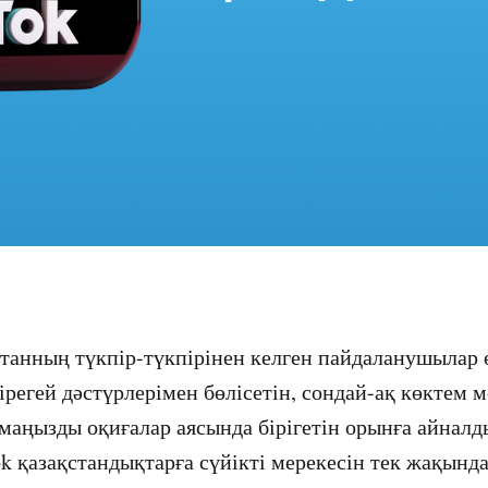
станның түкпір-түкпірінен келген пайдаланушылар 
регей дәстүрлерімен бөлісетін, сондай-ақ көктем м
маңызды оқиғалар аясында бірігетін орынға айналд
k қазақстандықтарға сүйікті мерекесін тек жақын