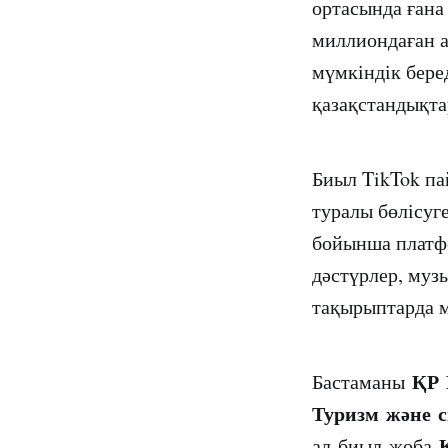
ортасында ғана
миллиондаған а
мүмкіндік беред
қазақстандықт
Биыл TikTok па
туралы бөлісуг
бойынша платфо
дәстүрлер, муз
тақырыптарда 
ҚР 
Бастаманы
Туризм және с
ал биыл жоба