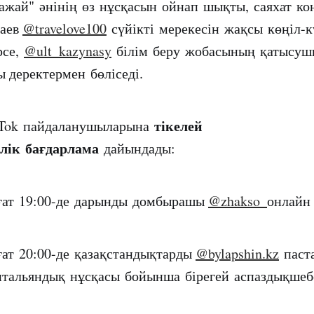
жай" әнінің өз нұсқасын ойнап шықты, саяхат кон
баев
@travelove100
сүйікті мерекесін жақсы көңіл-
рсе,
@ult_kazynasy
білім беру жобасының қатысу
 деректермен бөліседі.
тікелей
 Tok пайдаланушыларына
елік бағдарлама
дайындады:
ағат 19:00-де дарынды домбырашы
@zhakso_
онлайн 
ағат 20:00-де қазақстандықтарды
@bylapshin.kz
паст
тальяндық нұсқасы бойынша бірегей аспаздықше