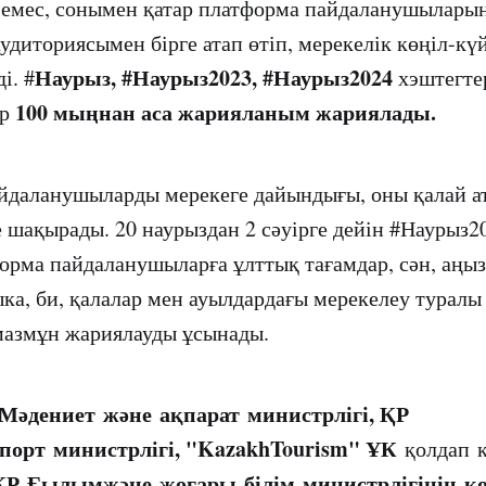
 емес, сонымен қатар платформа пайдаланушылары
удиториясымен бірге атап өтіп, мерекелік көңіл-кү
Наурыз, #Наурыз2023, #Наурыз2024
і. #
хэштегте
100 мыңнан аса жарияланым жариялады.
ар
йдаланушыларды мерекеге дайындығы, оны қалай ат
е шақырады. 20 наурыздан 2 сәуірге дейін #Наурыз2
рма пайдаланушыларға ұлттық тағамдар, сән, аңыз
ыка, би, қалалар мен ауылдардағы мерекелеу туралы
мазмұн жариялауды ұсынады.
Мәдениет және ақпарат министрлігі, ҚР
порт министрлігі, "KazakhTourism" ҰК
қолдап к
ҚР Ғылымжәне жоғары білім министрлігінің қ