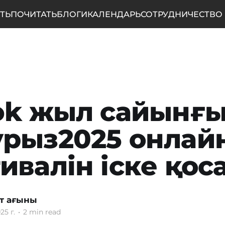
ТЬ
ПОЧИТАТЬ
БЛОГИ
КАЛЕНДАРЬ
СОТРУДНИЧЕСТВО
ok жыл сайынғ
рыз2025 онлай
ивалін іске қос
т ағыны
25 г.
•
2 min read