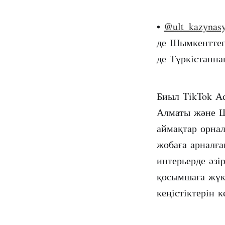
•
@ult_kazynas
де Шымкенттегі
де Түркістаннан
Биыл TikTok Ас
Алматы және Ш
аймақтар орнал
жобаға арналға
интерьерде әзі
қосымшаға жүк
кеңістіктерін 