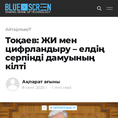
MAKING SENSE OF TECHNOLOGY
АйтарлықIT
Тоқаев: ЖИ мен
цифрландыру – елдің
серпінді дамуының
кілті
Ақпарат ағыны
8 сент. 2025 г.
•
1 min read