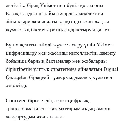
жетістік, бірақ Үкімет пен бүкіл қоғам оны
Қазақстанды шынайы цифрлық мемлекетке
айналдыру жолындағы қарқынды, жан-жақты
жұмыстың бастауы ретінде қарастыруы қажет.
Бұл мақсатты тиімді жүзеге асыру үшін Үкімет
цифрландыру мен жасанды интеллектіні дамыту
бойынша барлық бастамалар мен жобаларды
біріктіретін ұлттық стратегияға айналатын Digital
Qazaqstan бірыңғай тұжырымдамалық құжатын
әзірлейді.
Сонымен бірге елдің терең цифрлық
трансформациясы – азаматтарымыздың өмірін
жақсартудың жолы ғана».