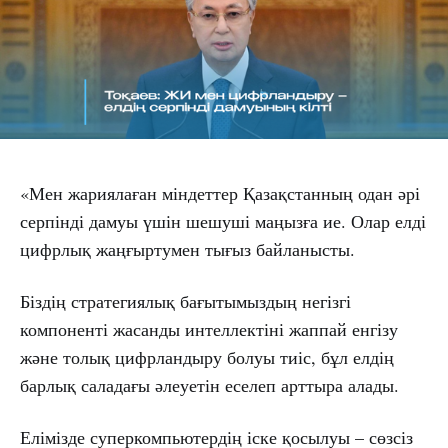
«Мен жариялаған міндеттер Қазақстанның одан әрі
серпінді дамуы үшін шешуші маңызға ие. Олар елді
цифрлық жаңғыртумен тығыз байланысты.
Біздің стратегиялық бағытымыздың негізгі
компоненті жасанды интеллектіні жаппай енгізу
және толық цифрландыру болуы тиіс, бұл елдің
барлық саладағы әлеуетін еселеп арттыра алады.
Елімізде суперкомпьютердің іске қосылуы – сөзсіз