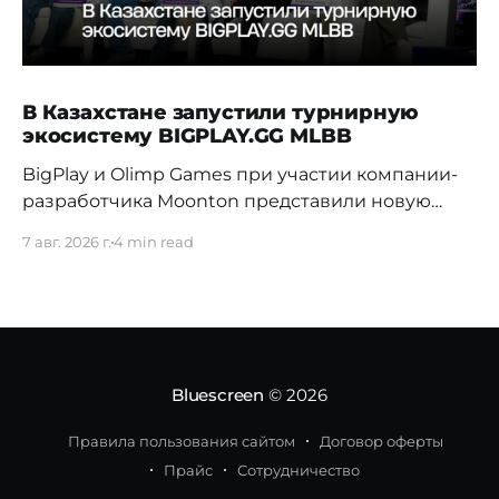
В Казахстане запустили турнирную
экосистему BIGPLAY.GG MLBB
BigPlay и Olimp Games при участии компании-
разработчика Moonton представили новую
турнирную экосистему BIGPLAY.GG MLBB.
7 авг. 2026 г.
4 min read
Проект должен усилить позиции Казахстана на
профессиональной сцене и дать местным
командам больше возможностей для
регулярной соревновательной практики. 70%
команд распадаются в первые три недели
Новая система BIGPLAY.GG MLBB выстраивает
Bluescreen
© 2026
путь от первых любительских
Правила пользования сайтом
Договор оферты
Прайс
Сотрудничество