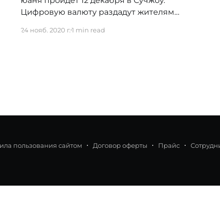
юаня пройдёт 12 декабря в Сучжоу.
Цифровую валюту раздадут жителям
города. В рамках этой части тестирования
24 нояб. 2020 г.
1 min read
финансисты проверят возможность
совершения операций с цифровым
юанем в режиме офлайн. Планируется
изучить, как будут работать процедуры
оплаты на двух не связанных с сетью
устройствах, например, мобильном
телефоне и терминале
ила пользования сайтом
Договор оферты
Прайс
Сотрудн