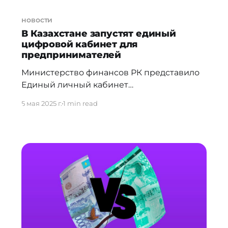
новости
В Казахстане запустят единый
цифровой кабинет для
предпринимателей
Министерство финансов РК представило
Единый личный кабинет
предпринимателя (ЕЛКП) — новую
5 мая 2025 г.
1 min read
цифровую платформу, которая
объединяет все ключевые сервисы для
бизнеса в одном месте. Теперь
предпринимателям не нужно заходить в
разные системы (ЭСФ, ЕПЗ, Кеден, ДФО,
Qoldau и другие): в ЕЛКП доступны подача
налоговой отчётности, возврат переплат,
смена налогового режима, участие в