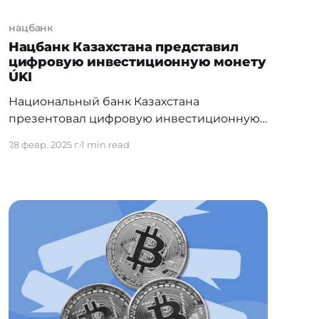
нацбанк
Нацбанк Казахстана представил
цифровую инвестиционную монету
ÚKI
Национальный банк Казахстана
презентовал цифровую инвестиционную
монету ÚKI на Всемирной денежной
28 февр. 2025 г.
1 min read
выставке World Money Fair в Берлине.
Проект привлек внимание
международных экспертов, которые
отметили инновационность подхода,
эксклюзивный дизайн и вклад в
финансовое просвещение. Ключевые
особенности ÚKI: ● Уникальный
концепт, разработанный дизайнерами
Национального банка РК. ● Монета
выпущена Казахстанским монетным