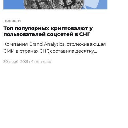
двором и отличается
новости
Топ популярных криптовалют у
пользователей соцсетей в СНГ
Компания Вrand Analytics, отслеживающая
СМИ в странах СНГ, составила десятку
наиболее популярных криптовалют у
30 нояб. 2021 г.
1 min read
пользователей социальных сетей, которые
чаще всего упоминаются. В своем
исследовании эксперты
проанализировали 2,4 миллиарда
публичных сообщений с более чем 46,7
миллиардами слов, опубликованных в
октябре 2021 года. Дальше была
применена технология кластеризации,
после чего