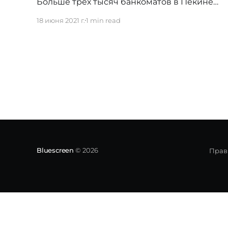
Больше трех тысяч банкоматов в Пекине
начали поддерживать перевод из
18 июня 2021 г.
1 min read
цифрового юаня (e-CNY) в наличные и
обратно. Функцию активировало
пекинское отделение Industrial and
Commercial Bank of China (ICBC) — одной
из крупнейших финансовых организаций
страны. Также возможность обмена
цифровых юаней появилась в десяти
Bluescreen
© 2026
Прав