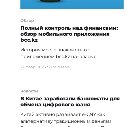
Обзор
Полный контроль над финансами:
обзор мобильного приложения
bcc.kz
История моего знакомства с
приложением bcc.kz началась с
автокредита, который мне одобрили, и,
27 февр. 2025 г.
8 min read
соответственно, появилась потребность в
мобильном банкинге для удобного
погашения кредита. Сначала я
пользовалась приложением только для
новости
погашения автокредита. Потом начала
В Китае заработали банкоматы для
обмена цифрового юаня
оплачивать через него другие услуги и
открыла для себя кешбэк, инвестиции и
Китай активно развивает e-CNY как
автоплатежи. И вот совсем
альтернативу традиционным деньгам.