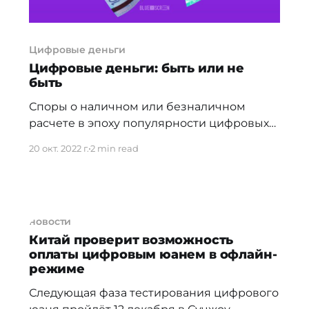
Цифровые деньги
Цифровые деньги: быть или не
быть
Споры о наличном или безналичном
расчете в эпоху популярности цифровых
денег до сих пор не утихают. Я часто
20 окт. 2022 г.
2 min read
встречаю на страничках соцсетей
заявления того или иного блогера о том,
что наличка необходима, приводя в
пример события января. Буквально на
новости
днях мне случайно опять попался пост
Китай проверит возможность
одного достаточно популярного блогера
оплаты цифровым юанем в офлайн-
на
режиме
Следующая фаза тестирования цифрового