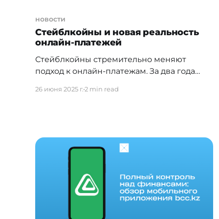
новости
Стейблкойны и новая реальность
онлайн-платежей
Стейблкойны стремительно меняют
подход к онлайн-платежам. За два года
объем операций через них достиг $94,2
26 июня 2025 г.
2 min read
млрд. Впервые основной трафик идет не
от частных переводов, а от деловых
расчетов между компаниями. На графиках
видно: бизнес-платежи на стейблкойнах
выросли быстрее, чем любые другие
категории — обогнав P2P и
потребительские платежи. Причины
понятны: